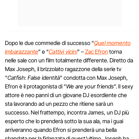
Dopo le due commedie di successo “
Quel momento
imbarazzante
” e “
Cattivi vicini
” –
Zac Efron
torna
nelle sale con un film totalmente differente. Diretto da
Max Joseph, il brizzolato ragazzone della serie tv
“
Catfish: False identità
” condotta con Max Joseph,
Efron è il protagonista di “
We are your friends
”. Il sexy
attore è neo panni di un giovane DJ esordiente che
sta lavorando ad un pezzo che ritiene sarà un
successo. Nel frattempo, incontra James, un DJ più
esperto che lo prenderà sotto la sua ala, ma i guai
arriveranno quando Efron si prenderà una bella
sbandata per la fidanzata di quest’ultimo. Joseph ha