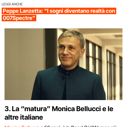
LEGGI ANCHE
Peppe Lanzetta: "I sogni diventano realtà con
007Spectre"
3. La “matura” Monica Bellucci e le
altre italiane