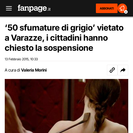
ABBONATI
2
‘50 sfumature di grigio’ vietato
a Varazze, i cittadini hanno
chiesto la sospensione
13 Febbraio 2015
10:33
,
A cura di
Valeria Morini