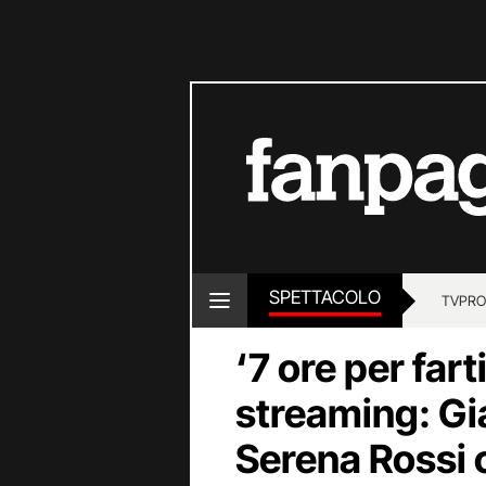
SPETTACOLO
TV
PRO
‘7 ore per far
streaming: Gi
Serena Rossi o