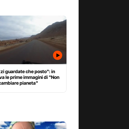
zi guardate che posto": in
va le prime immagini di "Non
 cambiare pianeta"