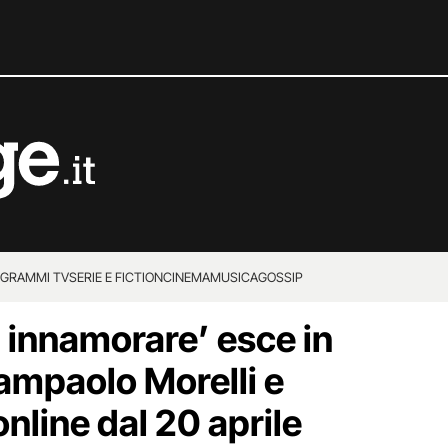
GRAMMI TV
SERIE E FICTION
CINEMA
MUSICA
GOSSIP
ti innamorare’ esce in
ampaolo Morelli e
nline dal 20 aprile