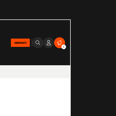
ABBONATI
2