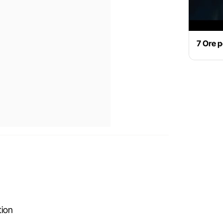
7 Ore p
tion