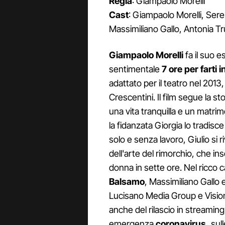
Regia
: Giampaolo Morelli
Cast
: Giampaolo Morelli, Ser
Massimiliano Gallo, Antonia Tr
Giampaolo Morelli
fa il suo e
sentimentale
7 ore per farti
adattato per il teatro nel 2013
Crescentini. Il film segue la sto
una vita tranquilla e un matrim
la fidanzata Giorgia lo tradisce
solo e senza lavoro, Giulio si r
dell'arte del rimorchio, che i
donna in sette ore. Nel ricco 
Balsamo
, Massimiliano Gallo 
Lucisano Media Group e Vision
anche del rilascio in streaming
emergenza
coronavirus,
sul