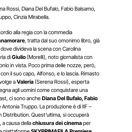
ena Rossi, Diana Del Bufalo, Fabio Balsamo,
uppo, Cinzia Mirabella.
sordio alla regia con la commedia
 innamorare
, tratta dal suo omonimo libro, già
, dove divideva la scena con Carolina
ria di
Giulio
(Morelli), noto giornalista con
onio in vista. Poco prima delle nozze, però,
 con il suo capo, Alfonso, e lo lascia. Rimasto
ivolge a
Valeria
(Serena Rossi), esperta
nsegna agli uomini come conquistare una
cast, ci sono anche
Diana Del Bufalo, Fabio
e Antonia Truppo. La produzione è di IIF –
 Distribution. Quest’ultima, si occuperà
, a causa della
chiusura dei cinema
per
le piattaforme
SKYPRIMAFILA Premiere,