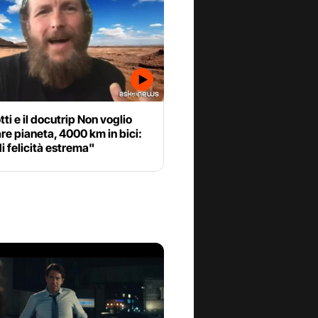
ti e il docutrip Non voglio
e pianeta, 4000 km in bici:
i felicità estrema"