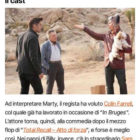
Il cast
Ad interpretare Marty, il regista ha voluto
Colin Farrell
,
col quale già ha lavorato in occasione di “
In Bruges
”.
L’attore torna, quindi, alla commedia dopo il mezzo
flop di “
Total Recall – Atto di forza
”, e forse è meglio
così. Nei panni di Billy, invece, c’è lo straordinario
Sam