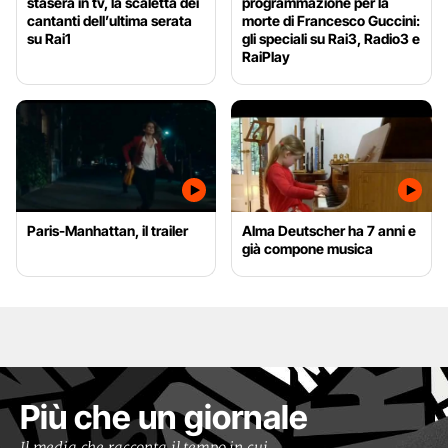
stasera in tv, la scaletta dei
programmazione per la
cantanti dell’ultima serata
morte di Francesco Guccini:
su Rai1
gli speciali su Rai3, Radio3 e
RaiPlay
Paris-Manhattan, il trailer
Alma Deutscher ha 7 anni e
già compone musica
Più che un giornale
Il media che racconta il tempo in cui