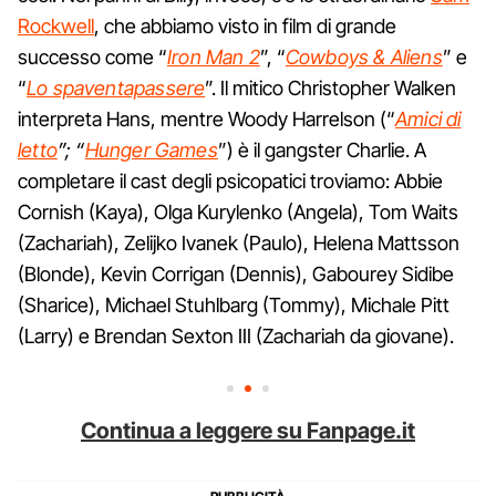
Rockwell
, che abbiamo visto in film di grande
successo come “
Iron Man 2
”, “
Cowboys & Aliens
” e
“
Lo spaventapassere
”. Il mitico Christopher Walken
interpreta Hans, mentre Woody Harrelson (“
Amici di
letto
”; “
Hunger Games
”) è il gangster Charlie. A
completare il cast degli psicopatici troviamo: Abbie
Cornish (Kaya), Olga Kurylenko (Angela), Tom Waits
(Zachariah), Zelijko Ivanek (Paulo), Helena Mattsson
(Blonde), Kevin Corrigan (Dennis), Gabourey Sidibe
(Sharice), Michael Stuhlbarg (Tommy), Michale Pitt
(Larry) e Brendan Sexton III (Zachariah da giovane).
Continua a leggere su Fanpage.it