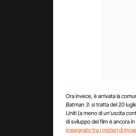
Ora invece, è arrivata la comun
Batman 3
: si tratta del 20 lu
Uniti (a meno di un'uscita co
di sviluppo del film è ancora 
impegnato tra i misteri di
Ince