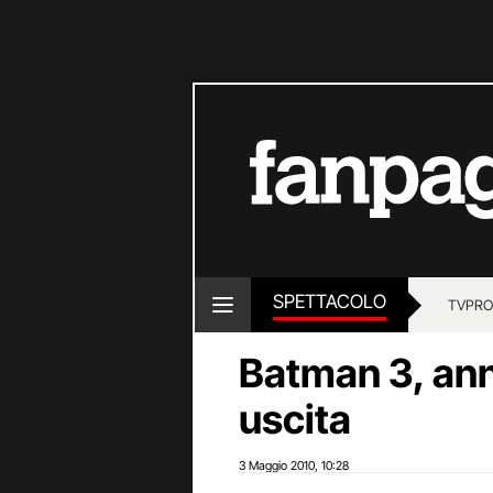
SPETTACOLO
TV
PRO
Batman 3, ann
uscita
3 Maggio 2010
10:28
,