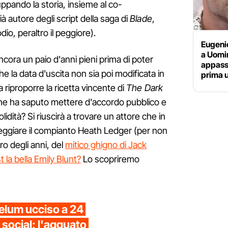
ppando la storia, insieme al co-
ià autore degli script della saga di
Blade
,
io, peraltro il peggiore).
Eugeni
a Uomi
ra un paio d'anni pieni prima di poter
appassi
e la data d'uscita non sia poi modificata in
prima 
 riproporre la ricetta vincente di
The Dark
a che ha saputo mettere d'accordo pubblico e
solidità? Si riuscirà a trovare un attore che in
reggiare il compianto Heath Ledger (per non
ro degli anni, del
mitico ghigno di Jack
t la bella Emily Blunt?
Lo scopriremo
elum ucciso a 24
 social: l'agguato