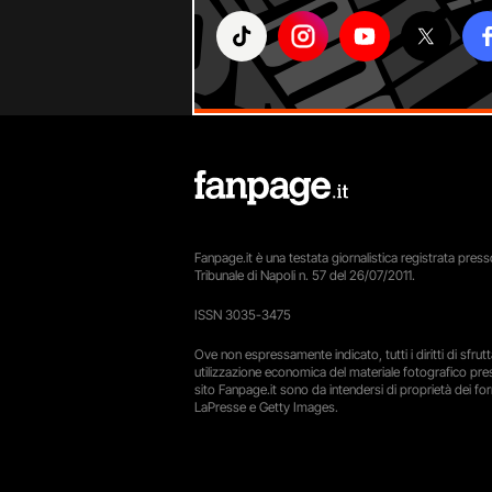
Fanpage.it è una testata giornalistica registrata presso
Tribunale di Napoli n. 57 del 26/07/2011.
ISSN 3035-3475
Ove non espressamente indicato, tutti i diritti di sfru
utilizzazione economica del materiale fotografico pre
sito Fanpage.it sono da intendersi di proprietà dei forn
LaPresse e Getty Images.