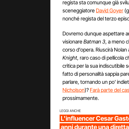
regista sta comunque già svilu
sceneggiatore
David Goyer
(g
nonché regista del terzo episod
Dovremo dunque aspettare anco
visionare
Batman 3
, a meno ch
corso d'opera. Riuscirà Nolan a
Knight
, raro caso di pellicol
critica per la sua indiscutibile 
fatto di personalità sappia pa
parlare, tornando un po' indiet
Nicholson
)?
Farà parte del cas
prossimamente.
LEGGI ANCHE
L'influencer Cesar Gast
anni durante una diretta