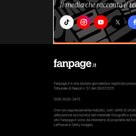
Il media che racconta il 
Fanpage.it è una testata giornalistica registrata presso
Tribunale di Napoli n. 57 del 26/07/2011.
ISSN 3035-3475
Ove non espressamente indicato, tutti i diritti di sfru
utilizzazione economica del materiale fotografico pre
sito Fanpage.it sono da intendersi di proprietà dei forn
LaPresse e Getty Images.