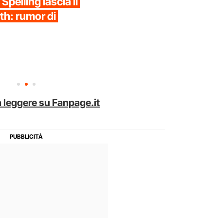
Spelling lascia il
th: rumor di
 leggere su Fanpage.it