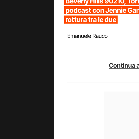
Beverly Hills 90210, Tori 
podcast con Jennie Gar
rottura tra le due
Emanuele Rauco
Continua a