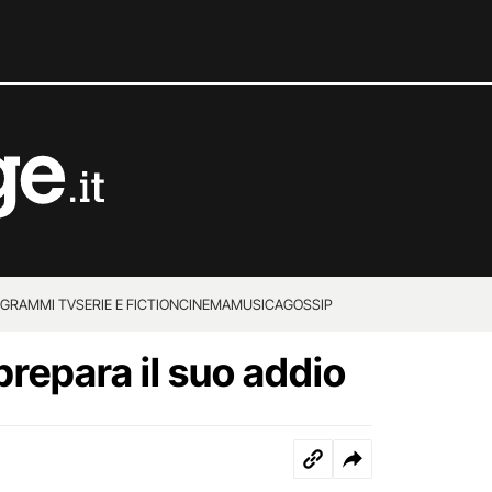
GRAMMI TV
SERIE E FICTION
CINEMA
MUSICA
GOSSIP
prepara il suo addio