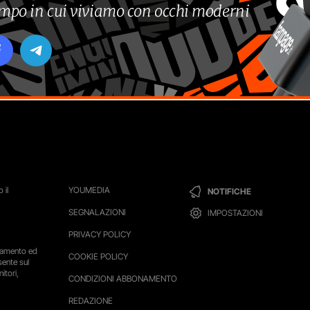
tempo in cui viviamo con occhi moderni
 il
YOUMEDIA
NOTIFICHE
SEGNALAZIONI
IMPOSTAZIONI
PRIVACY POLICY
ttamento ed
COOKIE POLICY
sente sul
itori,
CONDIZIONI ABBONAMENTO
REDAZIONE