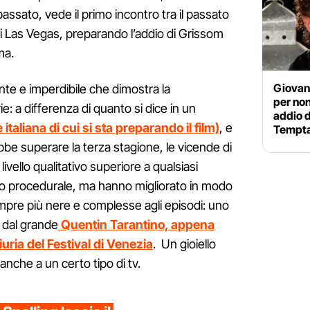
passato, vede il primo incontro tra il passato
 di Las Vegas, preparando l’addio di Grissom
ma.
Giovann
e e imperdibile che dimostra la
per non 
ie: a differenza di quanto si dice in un
addio d
e italiana di cui si sta preparando il film)
, e
Tempta
be superare la terza stagione, le vicende di
vello qualitativo superiore a qualsiasi
tto procedurale, ma hanno migliorato in modo
pre più nere e complesse agli episodi: uno
o dal grande
Quentin Tarantino, appena
uria del Festival di Venezia
. Un gioiello
 anche a un certo tipo di tv.