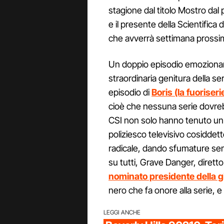
stagione dal titolo Mostro dal 
e il presente della Scientifica
che avverrà settimana prossi
Un doppio episodio emozionant
straordinaria genitura della ser
episodio di
Boris (la fuoriseri
cioè che nessuna serie dovreb
CSI non solo hanno tenuto un li
poliziesco televisivo cosidde
radicale, dando sfumature sem
su tutti, Grave Danger, dirett
nominato presidente della gi
nero che fa onore alla serie, e
LEGGI ANCHE