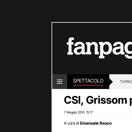
SPETTACOLO
TV
PRO
CSI, Grissom 
7 Maggio 2010
15:17
,
A cura di
Emanuele Rauco