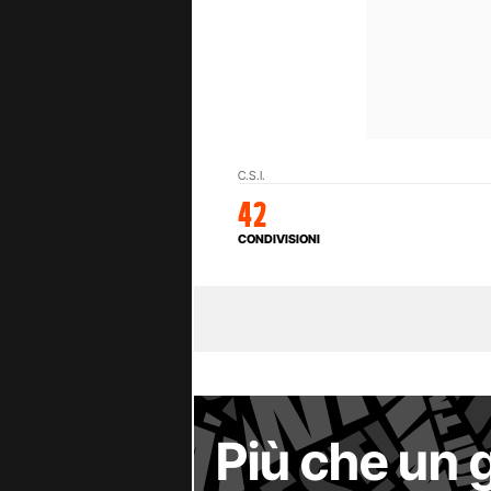
C.S.I.
42
CONDIVISIONI
Più che un 