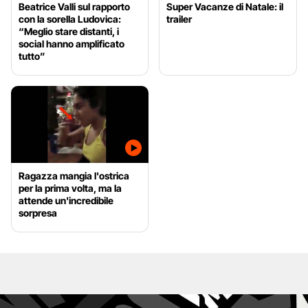
Beatrice Valli sul rapporto
Super Vacanze di Natale: il
con la sorella Ludovica:
trailer
“Meglio stare distanti, i
social hanno amplificato
tutto”
Ragazza mangia l'ostrica
per la prima volta, ma la
attende un'incredibile
sorpresa