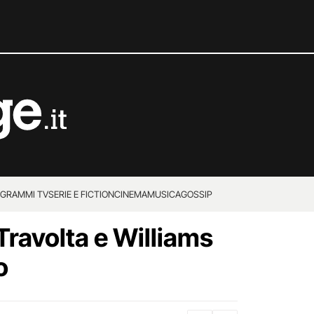
GRAMMI TV
SERIE E FICTION
CINEMA
MUSICA
GOSSIP
Travolta e Williams
o