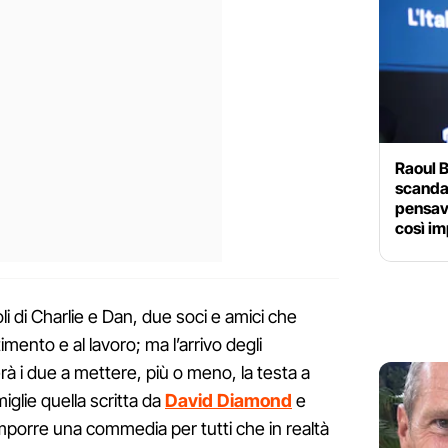
Raoul 
scanda
pensav
così im
oli di Charlie e Dan, due soci e amici che
imento e al lavoro; ma l’arrivo degli
erà i due a mettere, più o meno, la testa a
glie quella scritta da
David Diamond
e
porre una commedia per tutti che in realtà