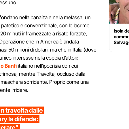
 nessuno.
ffondano nella banalità e nella melassa, un
 è patetico e convenzionale, con le lacrime
Isola d
0 minuti inframezzate a risate forzate,
comment
. Operazione che in America è andata
Selvagg
i 50 milioni di dollari, ma che in Italia (dove
unico interesse nella coppia d’attori:
no Banfi
italiano nell’ipocrisia con cui
crimosa, mentre Travolta, occluso dalla
a maschera sorridente. Proprio come una
ente irridere.
 travolta dalle
ory la difende:
gerare"