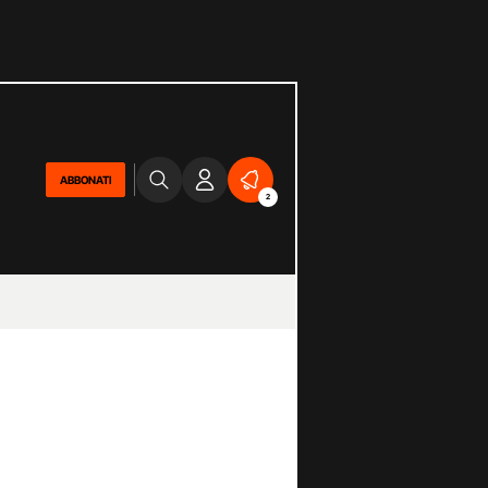
ABBONATI
2