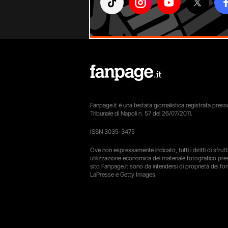
Fanpage.it è una testata giornalistica registrata presso
Tribunale di Napoli n. 57 del 26/07/2011.
ISSN 3035-3475
Ove non espressamente indicato, tutti i diritti di sfru
utilizzazione economica del materiale fotografico pre
sito Fanpage.it sono da intendersi di proprietà dei forn
LaPresse e Getty Images.