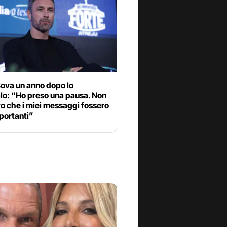
Bova un anno dopo lo
lo: “Ho preso una pausa. Non
o che i miei messaggi fossero
portanti”