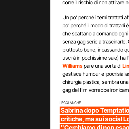
corre il rischio di non attirare
Un po’ perché i temi trattati a
po’ perché il modo di trattarli
che scattano a comando ogni 2
senza gag serie a trascinarle
piuttosto bene, incassando quas
uscirà in pochissime sale) ha l’
Williams
pare una sorta di
Li
gestisce humour e ipocrisia la
chirurgia plastica, sembra un
gag del film vorrebbe ironicam
LEGGI ANCHE
Sabrina dopo Temptation
critiche, ma sui social L
"Cerchiamo di non esa