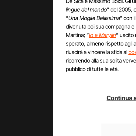
De Sica e Massimo Boldi. Gli ult
lingue del mondo
” del 2005, 
“
Una Moglie Bellissima
” con 
divenuta poi sua compagna e 
Martina; “
Io e Marylin
” uscito
sperato, almeno rispetto agli al
riuscirà a vincere la sfida al
box
ricorrendo alla sua solita verv
pubblico di tutte le età.
Continua a