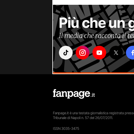
Più che un 
Il media che racconta il 
Fanpage.it è una testata giornalistica registrata presso
Tribunale di Napoli n. 57 del 26/07/2011.
ISSN 3035-3475