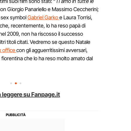
imi suoi film sono stati: “
Ti amo in tutte le
con Giorgio Panariello e Massimo Ceccherini;
il sex symbol
Gabriel Garko
e Laura Torrisi,
che, recentemente, lo ha reso papà di
 nel 2009, non ha riscosso il successo
tri titoli citati. Vedremo se questo Natale
 office
con gli agguerritissimi avversari,
e fiorentina che lo ha reso molto amato dal
 leggere su Fanpage.it