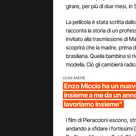
girare, per più di due mesi, i
La pellicola è stata scritta da
racconta la storia di un profes
invitato alla trasmissione di Mar
scoprirà che la madre, prima 
brasiliana. Quella bambina si r
modella. Ciò gli cambierà radic
LEGGI ANCHE
Enzo Miccio ha un nuov
insieme a me da un ann
lavoriamo insieme"
I film di Pieraccioni escono, 
andando a sfidare i fortissimi