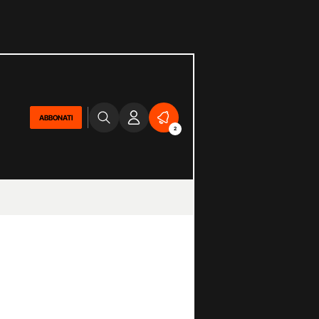
ABBONATI
2