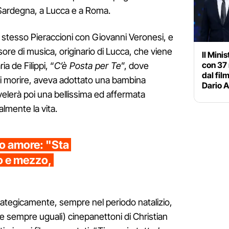
n Sardegna, a Lucca e a Roma.
llo stesso Pieraccioni con Giovanni Veronesi, e
sore di musica, originario di Lucca, che viene
Il Mini
con 37 
ia de Filippi, “
C’è Posta per Te
”, dove
dal fil
di morire, aveva adottato una bambina
Dario 
ivelerà poi una bellissima ed affermata
almente la vita.
o amore: "Sta
o e mezzo,
strategicamente, sempre nel periodo natalizio,
 (e sempre uguali) cinepanettoni di Christian