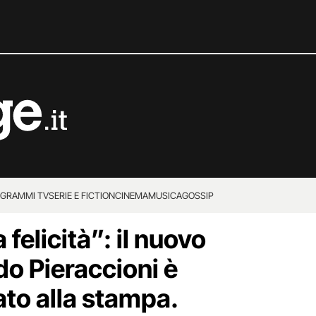
GRAMMI TV
SERIE E FICTION
CINEMA
MUSICA
GOSSIP
felicità”: il nuovo
do Pieraccioni è
ato alla stampa.