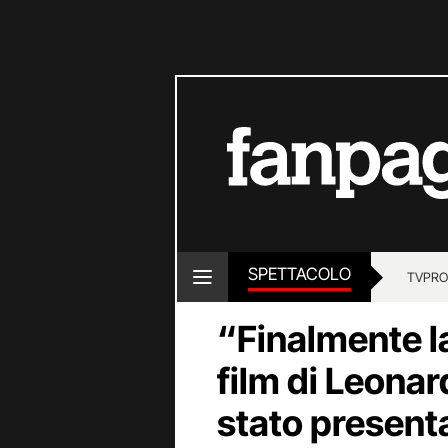
SPETTACOLO
TV
PRO
“Finalmente la 
film di Leonar
stato present