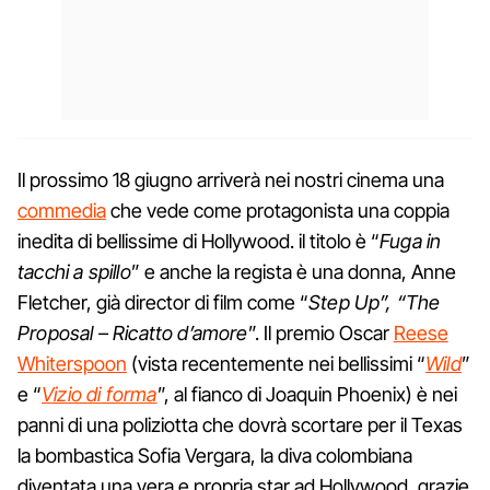
Il prossimo 18 giugno arriverà nei nostri cinema una
commedia
che vede come protagonista una coppia
inedita di bellissime di Hollywood. il titolo è “
Fuga in
tacchi a spillo
” e anche la regista è una donna, Anne
Fletcher, già director di film come “
Step Up”, “The
Proposal – Ricatto d’amore
”. Il premio Oscar
Reese
Whiterspoon
(vista recentemente nei bellissimi “
Wild
”
e “
Vizio di forma
”, al fianco di Joaquin Phoenix) è nei
panni di una poliziotta che dovrà scortare per il Texas
la bombastica Sofia Vergara, la diva colombiana
diventata una vera e propria star ad Hollywood, grazie