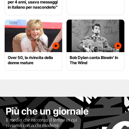
per 4 anni, usava messaggi
in italiano per nasconderlo”
Over 50, la rivincita della
Bob Dylan canta Blowin' In
donne mature
The Wind
Più che un giornale
Il media che racconta il tempo in cui
viviamo con occhi moderni