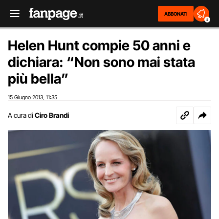
ABBONATI
2
Helen Hunt compie 50 anni e
dichiara: “Non sono mai stata
più bella”
15 Giugno 2013
11:35
,
A cura di
Ciro Brandi