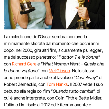
La maledizione dell’Oscar sembra non averla
minimamente sfiorata dal momento che pochi anni
dopo, nel 2000, gira altri film, sicuramente più leggeri,
ma dal successo planetario: “
Il dottor T e le donne
”
con
Richard Gere
e “
What Women Want – Quelle che
le donne vogliono
” con
Mel Gibson
. Nello stesso
anno prende parte anche al favoloso “
Cast Away
” di
Robert Zemeckis, con
Tom Hanks
. Il 2007 vede il suo
debutto alla regia col film “
Quando tutto cambia
”, di
cui è anche interprete, con Colin Firth e Bette Midler.
L’ultimo film risale al 2012 ed è il commovente e