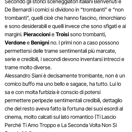
Secondo gli storici sceneggiatori italiani Benvenuti e
De Bernardi i comici si dividono in “trombanti” e “non
trombanti”, quelli cioè che hanno fascino, rimorchiano
e sono desiderabili e quelli invece che sono sfigati e ai
margini.
Pieraccioni
e
Troisi
sono trombanti,
Verdone
e
Benigni
no. I primi non a caso possono
permettersi delle trame sentimentali più marcate,
serie e credibili, i secondi devono inventarsi intrecci e
trame molto diverse.
Alessandro Siani è decisamente trombante, non è un
comico buffo ma uno bello e sagace, ha tutto. Lui lo
sa e con molta furbizia è conscio di potersi
permettere peripezie sentimentali credibili, dettaglio
che del resto aveva fatto la fortuna dei suoi esordi al
cinema, molto calcati sul lato romantico (Ti Lascio
Perché Ti Amo Troppo e La Seconda Volta Non Si