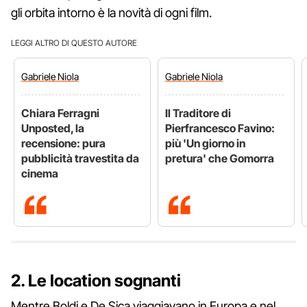
gli orbita intorno è la novità di ogni film.
LEGGI ALTRO DI QUESTO AUTORE
Gabriele
Niola
Gabriele
Niola
Chiara Ferragni
Il Traditore di
Unposted, la
Pierfrancesco Favino:
recensione: pura
più 'Un giorno in
pubblicità travestita da
pretura' che Gomorra
cinema
2. Le location sognanti
Mentre Boldi e De Sica viaggiavano in Europa e nel