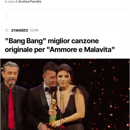
A cura di
Andrea Parrella
21 MARZO
23:40
"Bang Bang" miglior canzone
originale per "Ammore e Malavita"