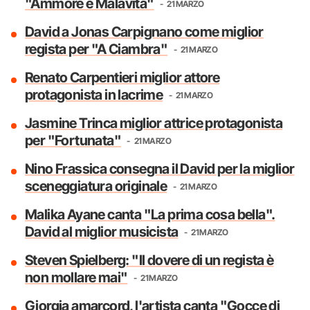
"Ammore e Malavita"
21 MARZO
David a Jonas Carpignano come miglior
regista per "A Ciambra"
21 MARZO
Renato Carpentieri miglior attore
protagonista in lacrime
21 MARZO
Jasmine Trinca miglior attrice protagonista
per "Fortunata"
21 MARZO
Nino Frassica consegna il David per la miglior
sceneggiatura originale
21 MARZO
Malika Ayane canta "La prima cosa bella".
David al miglior musicista
21 MARZO
Steven Spielberg: "Il dovere di un regista è
non mollare mai"
21 MARZO
Giorgia amarcord, l'artista canta "Gocce di