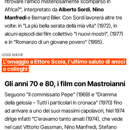
ritrovare l'amico misteriosamente scomparso in
Africa?", interpretato da
Alberto Sordi
,
Nino
Manfredi
e Bernard Blier. Con Sordi lavorerà altre tre
volte: in "La più bella serata della mia vita" (1972), in
alcuni episodi del film collettivo "I nuovi mostri", (1977)
e in "Romanzo di un giovane povero" (1995).
LEGGI ANCHE
L'omaggio a Ettore Scola, l'ultimo saluto di amici
e colleghi
Gli anni 70 e 80, i film con Mastroianni
Seguono "Il commissario Pepe" (1969) e "Dramma
della gelosia – Tutti i particolari in cronaca" (1970) fino
ad arrivare a uno dei suoi massimi capolavori, Nel 1974
dirige infatti "C'eravamo tanto amati (1974), che vede
nel cast Vittorio Gassman, Nino Manfredi, Stefano