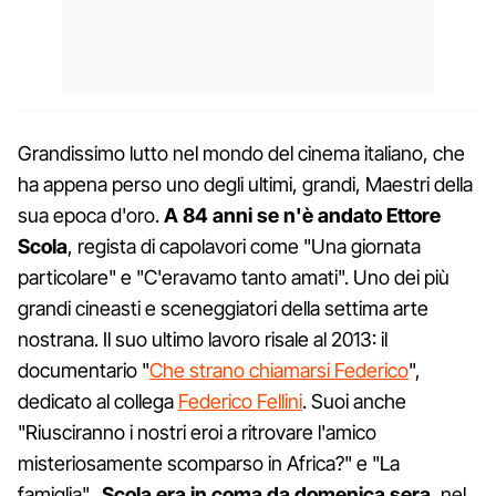
Grandissimo lutto nel mondo del cinema italiano, che
ha appena perso uno degli ultimi, grandi, Maestri della
sua epoca d'oro.
A 84 anni se n'è andato Ettore
Scola
, regista di capolavori come "Una giornata
particolare" e "C'eravamo tanto amati". Uno dei più
grandi cineasti e sceneggiatori della settima arte
nostrana. Il suo ultimo lavoro risale al 2013: il
documentario "
Che strano chiamarsi Federico
",
dedicato al collega
Federico Fellini
. Suoi anche
"Riusciranno i nostri eroi a ritrovare l'amico
misteriosamente scomparso in Africa?" e "La
famiglia".
Scola era in coma da domenica sera
,
nel