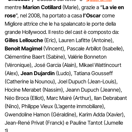
mentre
Marion Cotillard
(Marie), grazie a “
La vie en
rose
”, nel 2008, ha portato a casa
l’Oscar
come
Migliore attrice che le ha spalancato le porte della
grande Hollywood. Il resto del cast è composto da:
Gilles Lellouche
(Eric), Lauren Lafitte (Antoine),
Benoit Magimel
(Vincent), Pascale Arbillot (Isabelle),
Clémentine Baert (Sabine), Valérie Bonneton
(Véronique), José Garcia (Alain), Mikael Wattincourt
(Alex),
Jean Dujardin
(Ludo), Tatiana Gousseff
(Catherine la Nounou), Joel Dupuch (Jean-Louis),
Hocine Merabet (Nassim), Jeann Dupuch (Jeanne),
Néo Broca (Elliot), Marc Mairé (Arthur), Ilan Debrabant
(Nino), Philippe Vieux (L’agente immobiliare),
Gwendoline Hamon (Géraldine), Karim Adda (Xavier),
Jean-René Privat (Franck) e Pauline Tantot (Jumelle
1).