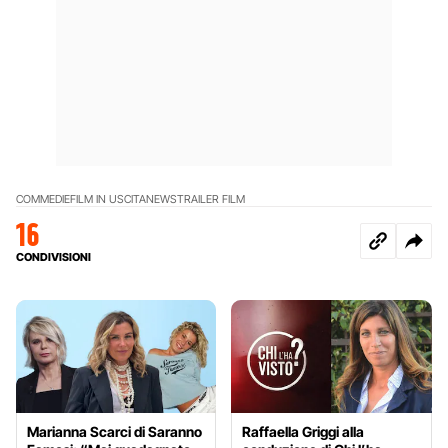
COMMEDIE
FILM IN USCITA
NEWS
TRAILER FILM
16
CONDIVISIONI
Marianna Scarci di Saranno
Raffaella Griggi alla