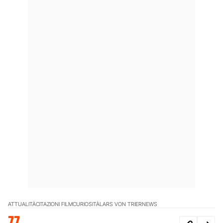
ATTUALITÀ
CITAZIONI FILM
CURIOSITÀ
LARS VON TRIER
NEWS
77