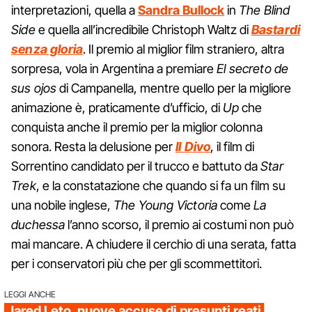
interpretazioni, quella a
Sandra Bullock
in
The Blind
Side
e quella all’incredibile Christoph Waltz di
Bastardi
senza gloria
. Il premio al miglior film straniero, altra
sorpresa, vola in Argentina a premiare
El secreto de
sus ojos
di Campanella, mentre quello per la migliore
animazione è, praticamente d’ufficio, di
Up
che
conquista anche il premio per la miglior colonna
sonora. Resta la delusione per
Il Divo
, il film di
Sorrentino candidato per il trucco e battuto da
Star
Trek
, e la constatazione che quando si fa un film su
una nobile inglese,
The Young Victoria
come
La
duchessa
l’anno scorso, il premio ai costumi non può
mai mancare. A chiudere il cerchio di una serata, fatta
per i conservatori più che per gli scommettitori.
LEGGI ANCHE
Jared Leto, nuove accuse di presunti reati