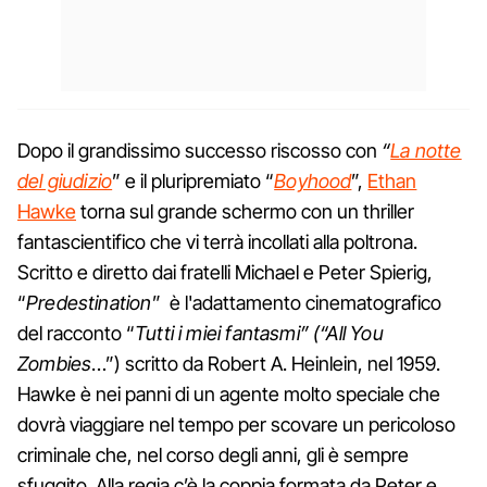
Dopo il grandissimo successo riscosso con
“
La notte
del giudizio
” e il pluripremiato “
Boyhood
”,
Ethan
Hawke
torna sul grande schermo con un thriller
fantascientifico che vi terrà incollati alla poltrona.
Scritto e diretto dai fratelli Michael e Peter Spierig,
“
Predestination
” è l'adattamento cinematografico
del racconto “
Tutti i miei fantasmi” (“All You
Zombies
…”) scritto da Robert A. Heinlein, nel 1959.
Hawke è nei panni di un agente molto speciale che
dovrà viaggiare nel tempo per scovare un pericoloso
criminale che, nel corso degli anni, gli è sempre
sfuggito. Alla regia c’è la coppia formata da Peter e