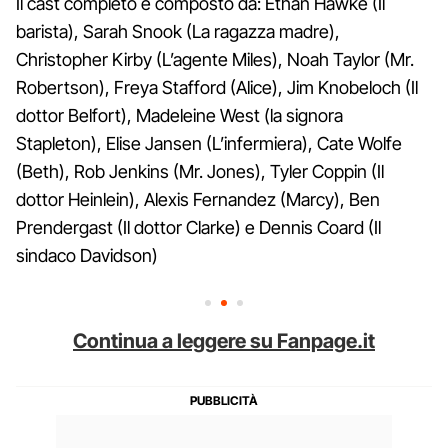
Il cast completo è composto da: Ethan Hawke (Il
barista), Sarah Snook (La ragazza madre),
Christopher Kirby (L’agente Miles), Noah Taylor (Mr.
Robertson), Freya Stafford (Alice), Jim Knobeloch (Il
dottor Belfort), Madeleine West (la signora
Stapleton), Elise Jansen (L’infermiera), Cate Wolfe
(Beth), Rob Jenkins (Mr. Jones), Tyler Coppin (Il
dottor Heinlein), Alexis Fernandez (Marcy), Ben
Prendergast (Il dottor Clarke) e Dennis Coard (Il
sindaco Davidson)
Continua a leggere su Fanpage.it