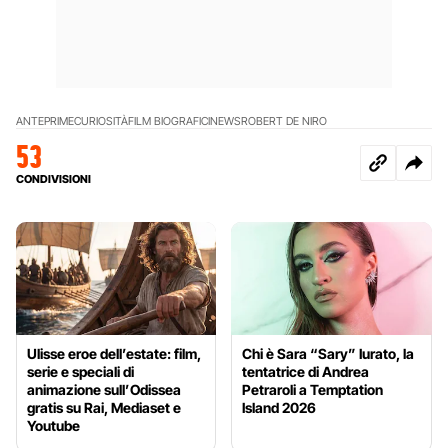
ANTEPRIME
CURIOSITÀ
FILM BIOGRAFICI
NEWS
ROBERT DE NIRO
53
CONDIVISIONI
Ulisse eroe dell’estate: film,
Chi è Sara “Sary” Iurato, la
serie e speciali di
tentatrice di Andrea
animazione sull’Odissea
Petraroli a Temptation
gratis su Rai, Mediaset e
Island 2026
Youtube