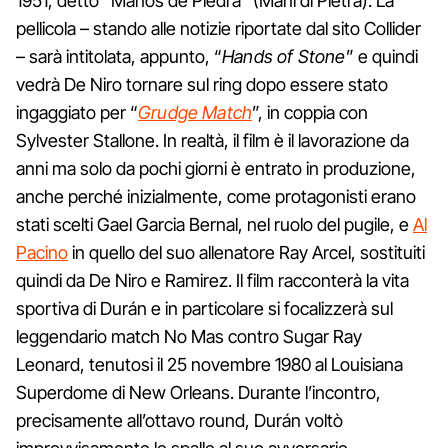
1951, detto “Manos de Piedra” (Mani di Pietra). La
pellicola – stando alle notizie riportate dal sito Collider
– sarà intitolata, appunto, “
Hands of Stone
” e quindi
vedrà De Niro tornare sul ring dopo essere stato
ingaggiato per “
Grudge Match
”, in coppia con
Sylvester Stallone. In realtà, il film è il lavorazione da
anni ma solo da pochi giorni è entrato in produzione,
anche perché inizialmente, come protagonisti erano
stati scelti Gael Garcia Bernal, nel ruolo del pugile, e
Al
Pacino
in quello del suo allenatore Ray Arcel, sostituiti
quindi da De Niro e Ramirez. Il film racconterà la vita
sportiva di Durán e in particolare si focalizzerà sul
leggendario match No Mas contro Sugar Ray
Leonard, tenutosi il 25 novembre 1980 al Louisiana
Superdome di New Orleans. Durante l’incontro,
precisamente all’ottavo round, Durán voltò