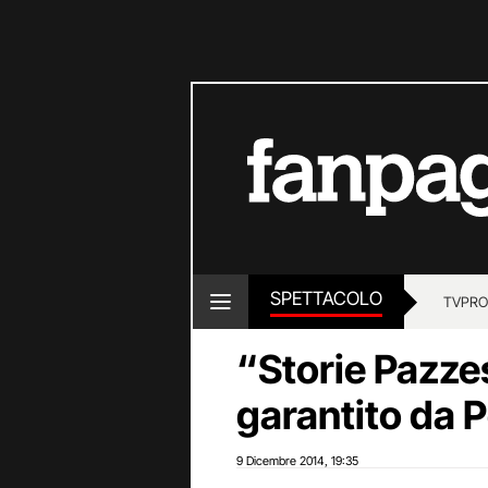
SPETTACOLO
TV
PRO
“Storie Pazze
garantito da 
9 Dicembre 2014
19:35
,