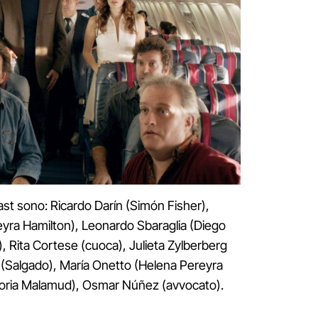
ast sono: Ricardo Darín (Simón Fisher),
yra Hamilton), Leonardo Sbaraglia (Diego
), Rita Cortese (cuoca), Julieta Zylberberg
i (Salgado), María Onetto (Helena Pereyra
toria Malamud), Osmar Núñez (avvocato).