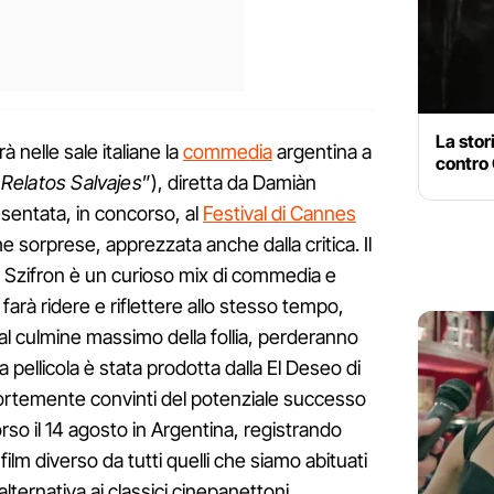
La stor
 nelle sale italiane la
commedia
argentina a
contro 
“
Relatos Salvajes
”), diretta da Damiàn
resentata, in concorso, al
Festival di Cannes
e sorprese, apprezzata anche dalla critica. Il
i Szifron è un curioso mix di commedia e
i farà ridere e riflettere allo stesso tempo,
 al culmine massimo della follia, perderanno
La pellicola è stata prodotta dalla El Deseo di
fortemente convinti del potenziale successo
orso il 14 agosto in Argentina, registrando
film diverso da tutti quelli che siamo abituati
lternativa ai classici cinepanettoni.