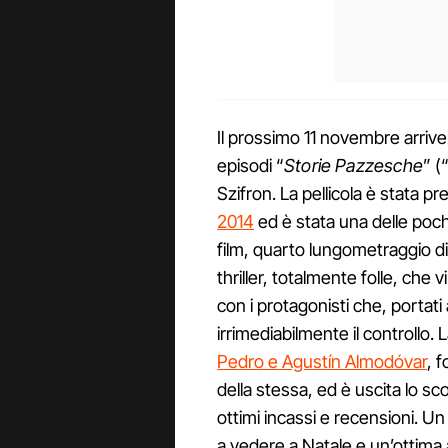
Il prossimo 11 novembre arriverà
episodi “
Storie Pazzesche
” (
Szifron. La pellicola è stata p
2014
ed è stata una delle poch
film, quarto lungometraggio d
thriller, totalmente folle, che v
con i protagonisti che, portati
irrimediabilmente il controllo. 
Pedro e Agustín Almodóvar
, 
della stessa, ed è uscita lo sc
ottimi incassi e recensioni. Un 
a vedere a Natale e un’ottima a