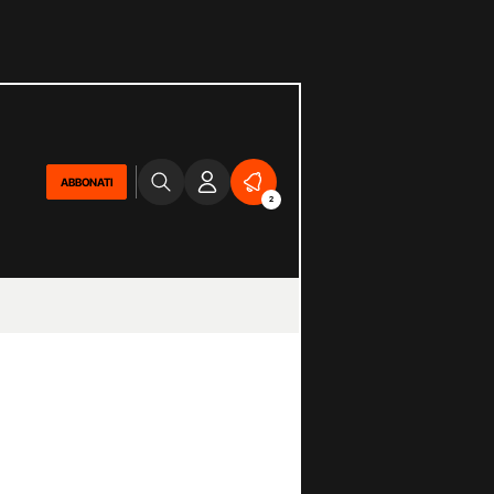
ABBONATI
2