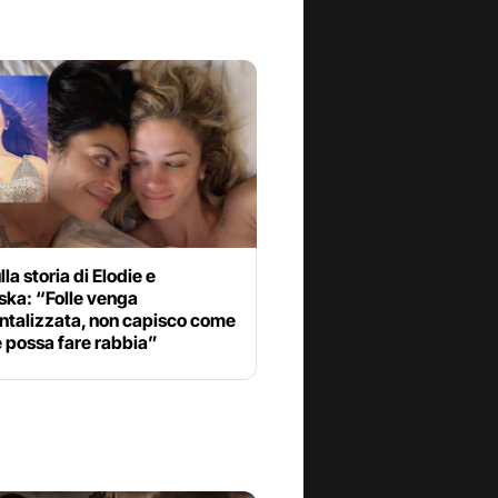
lla storia di Elodie e
ska: “Folle venga
ntalizzata, non capisco come
 possa fare rabbia”