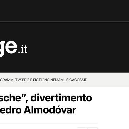
GRAMMI TV
SERIE E FICTION
CINEMA
MUSICA
GOSSIP
sche”, divertimento
Pedro Almodóvar