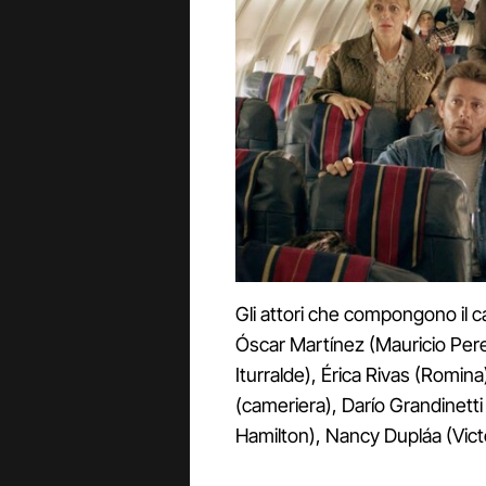
Gli attori che compongono il c
Óscar Martínez (Mauricio Pere
Iturralde), Érica Rivas (Romina
(cameriera), Darío Grandinett
Hamilton), Nancy Dupláa (Vic