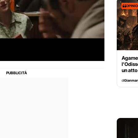
OPINI
Agame
l’Odiss
un atto
di
Gianmar