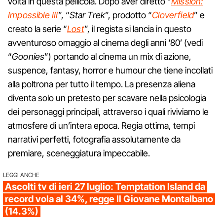
volta in questa pellicola. Dopo aver diretto “
Mission:
Impossible III
”, “
Star Trek
”, prodotto “
Cloverfield
” e
creato la serie “
Lost
”, il regista si lancia in questo
avventuroso omaggio al cinema degli anni ‘80’ (vedi
“
Goonies
”) portando al cinema un mix di azione,
suspence, fantasy, horror e humour che tiene incollati
alla poltrona per tutto il tempo. La presenza aliena
diventa solo un pretesto per scavare nella psicologia
dei personaggi principali, attraverso i quali riviviamo le
atmosfere di un’intera epoca. Regia ottima, tempi
narrativi perfetti, fotografia assolutamente da
premiare, sceneggiatura impeccabile.
LEGGI ANCHE
Ascolti tv di ieri 27 luglio: Temptation Island da
record vola al 34%, regge Il Giovane Montalbano
(14.3%)