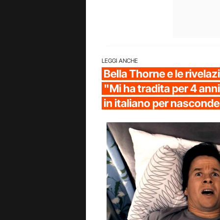
LEGGI ANCHE
Bella Thorne e le rivelazi
"Mi ha tradita per 4 an
in italiano per nasconde