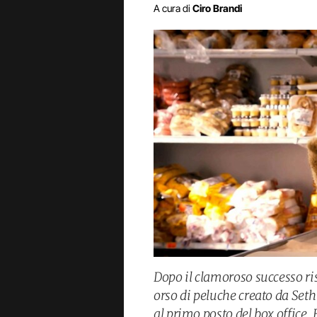
A cura di
Ciro Brandi
Dopo il clamoroso successo ris
orso di peluche creato da Seth
al primo posto del box office. 