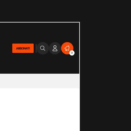
ABBONATI
2