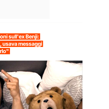
oni sull'ex Benji:
ni, usava messaggi
rlo"