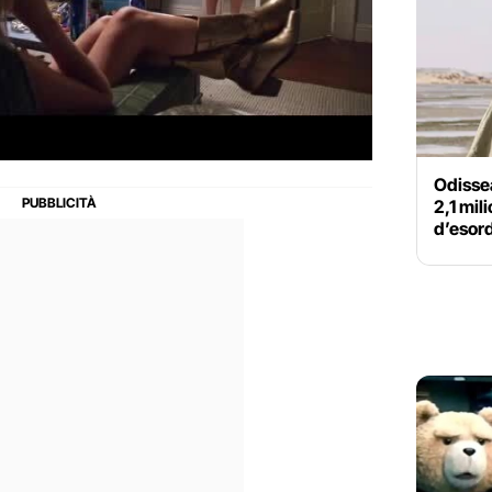
Odissea
2,1 mil
d’esordi