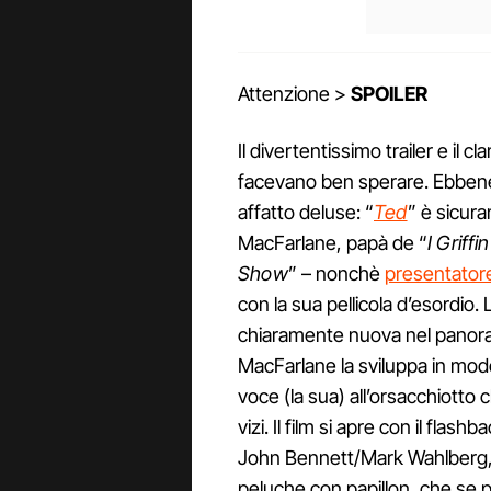
Attenzione >
SPOILER
Il divertentissimo trailer e il
facevano ben sperare. Ebbene
affatto deluse: “
Ted
” è sicur
MacFarlane, papà de “
I Griffin
Show
” – nonchè
presentator
con la sua pellicola d’esordio
chiaramente nuova nel panor
MacFarlane la sviluppa in mod
voce (la sua) all’orsacchiotto 
vizi. Il film si apre con il flash
John Bennett/Mark Wahlberg, a
peluche con papillon, che se 