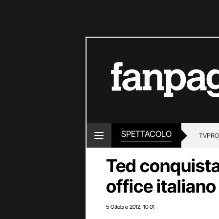
SPETTACOLO
TV
PRO
Ted conquista 
office italiano
5 Ottobre 2012
10:01
,