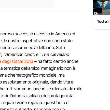
Ted e i
 clamoroso successo riscosso in America ci
, le nostre aspettative non sono state
amente la commedia dell’anno. Seth
”, “
American Dad
”, e “
The Cleveland
e degli Oscar 2013
– ha fatto centro anche
. La tematica dell’amico immaginario non è
ama cinematografico mondiale, ma
o assolutamente originale, dando vita e
che tutti vorranno, anche se dilaniato da mille
back dell’infanzia solitaria del protagonista
l quale viene regalato quest’orso di
premuto sul petto, risponde con un