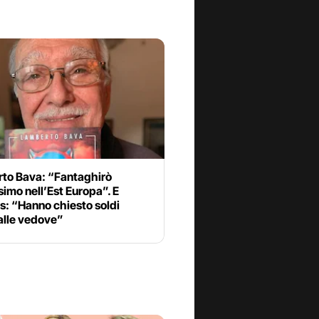
to Bava: “Fantaghirò
imo nell’Est Europa”. E
ps: “Hanno chiesto soldi
alle vedove”