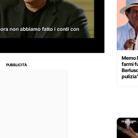
Memo R
farmi f
Berlusc
pulizia