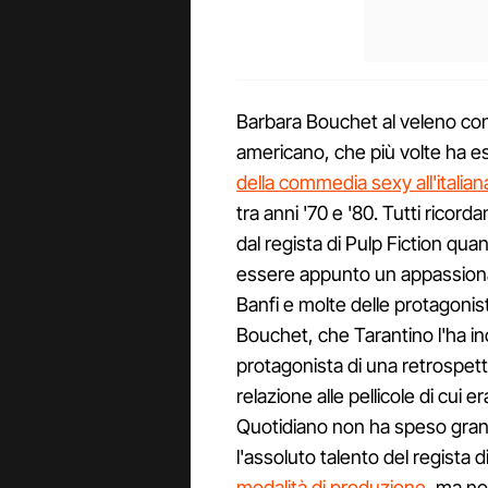
Barbara Bouchet al veleno cont
americano, che più volte ha e
della commedia sexy all'italian
tra anni '70 e '80. Tutti ricord
dal regista di Pulp Fiction qua
essere appunto un appassionat
Banfi e molte delle protagonist
Bouchet, che Tarantino l'ha i
protagonista di una retrospetti
relazione alle pellicole di cui e
Quotidiano non ha speso grand
l'assoluto talento del regista d
modalità di produzione
, ma no