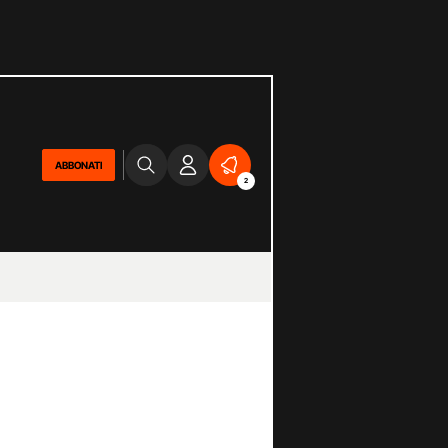
ABBONATI
2