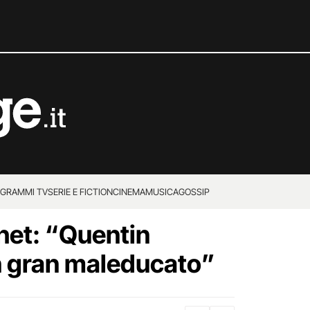
GRAMMI TV
SERIE E FICTION
CINEMA
MUSICA
GOSSIP
het: “Quentin
n gran maleducato”