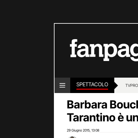
SPETTACOLO
TV
PRO
Barbara Bouc
Tarantino è u
29 Giugno 2015
13:08
,