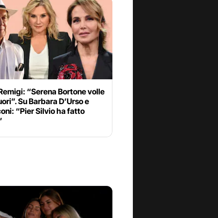
emigi: “Serena Bortone volle
uori”. Su Barbara D’Urso e
oni: “Pier Silvio ha fatto
”