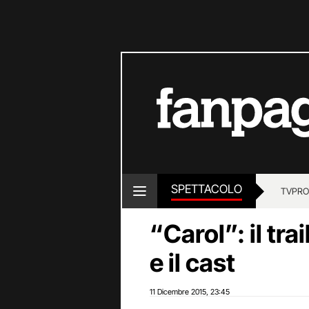
SPETTACOLO
TV
PRO
“Carol”: il tra
e il cast
11 Dicembre 2015
23:45
,