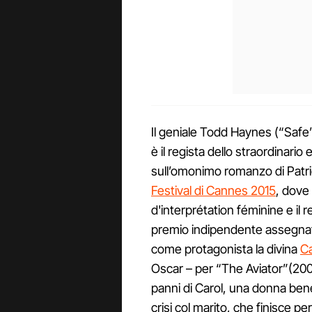
Il geniale Todd Haynes (“Safe”
è il regista dello straordinario 
sull’omonimo romanzo di Patric
Festival di Cannes 2015
, dove 
d'interprétation féminine e il 
premio indipendente assegnato 
come protagonista la divina
Ca
Oscar – per “The Aviator”(200
panni di Carol, una donna bene
crisi col marito, che finisce 