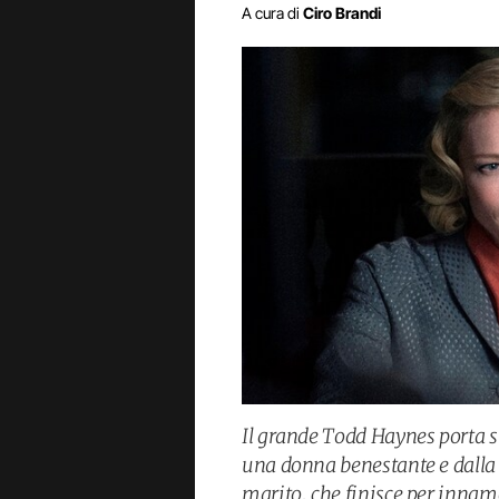
A cura di
Ciro Brandi
Il grande Todd Haynes porta su
una donna benestante e dalla v
marito, che finisce per innam