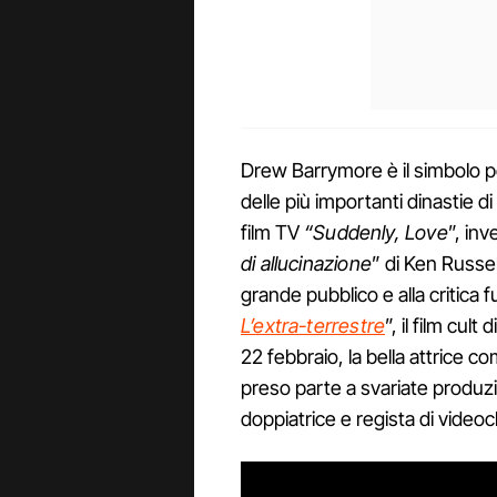
Drew Barrymore è il simbolo p
delle più importanti dinastie di 
film TV
“Suddenly, Love
”, in
di allucinazione
” di Ken Russel
grande pubblico e alla critica fu
L’extra-terrestre
”, il film cult
22 febbraio, la bella attrice co
preso parte a svariate produz
doppiatrice e regista di videocl