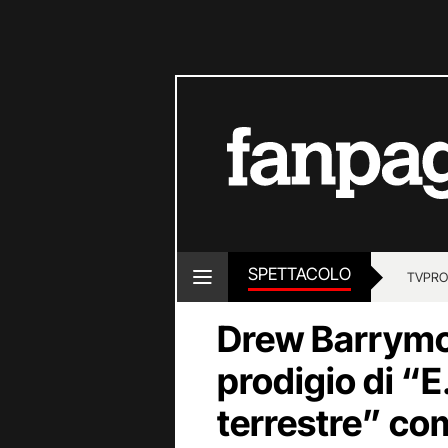
SPETTACOLO
TV
PRO
Drew Barrymo
prodigio di “E.
terrestre” co