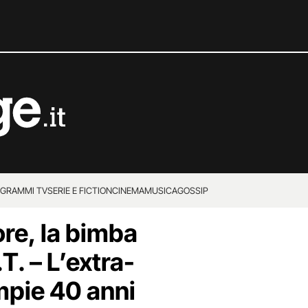
GRAMMI TV
SERIE E FICTION
CINEMA
MUSICA
GOSSIP
re, la bimba
T. – L’extra-
mpie 40 anni