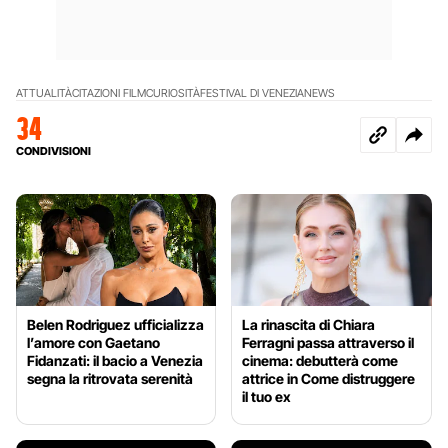
ATTUALITÀ
CITAZIONI FILM
CURIOSITÀ
FESTIVAL DI VENEZIA
NEWS
34
CONDIVISIONI
Belen Rodriguez ufficializza
La rinascita di Chiara
l’amore con Gaetano
Ferragni passa attraverso il
Fidanzati: il bacio a Venezia
cinema: debutterà come
segna la ritrovata serenità
attrice in Come distruggere
il tuo ex