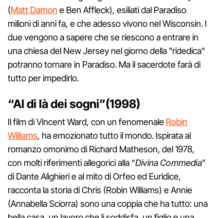
(
Matt Damon
e Ben Affleck), esiliati dal Paradiso
milioni di anni fa, e che adesso vivono nel Wisconsin. I
due vengono a sapere che se riescono a entrare in
una chiesa del New Jersey nel giorno della "ridedica"
potranno tornare in Paradiso. Ma il sacerdote farà di
tutto per impedirlo.
“Al di là dei sogni”(1998)
Il film di Vincent Ward, con un fenomenale
Robin
Williams
, ha emozionato tutto il mondo. Ispirata al
romanzo omonimo di Richard Matheson, del 1978,
con molti riferimenti allegorici alla “
Divina Commedia
”
di Dante Alighieri e al mito di Orfeo ed Euridice,
racconta la storia di Chris (Robin Williams) e Annie
(Annabella Sciorra) sono una coppia che ha tutto: una
bella casa, un lavoro che li soddisfa, un figlio e una