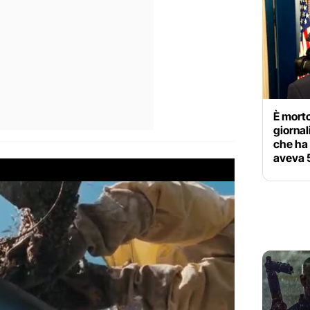
È morto
giornal
che ha
aveva 