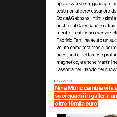
apprezzati stilisti, guadagnand
testimonial per Alessandro del
Dolce&Gabbana, Intimissimi e di
anche sul Calendario Pirelli, 
mentre il calendario senza veli
Fabrizio Ferri, ha avuto un s
voluta come testimonial del ro
accessori e del famoso profum
magnetico, e anche Martini ne 
l’assolda per il lancio del nuov
LEGGI ANCHE
Nina Moric cambia vita e 
suoi quadri in galleria a
oltre 16mila euro