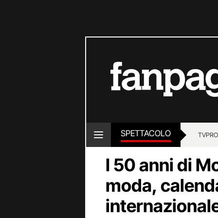
SPETTACOLO
TV
PRO
I 50 anni di M
moda, calenda
internazional