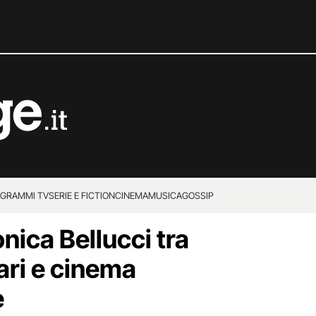
GRAMMI TV
SERIE E FICTION
CINEMA
MUSICA
GOSSIP
onica Bellucci tra
ri e cinema
e