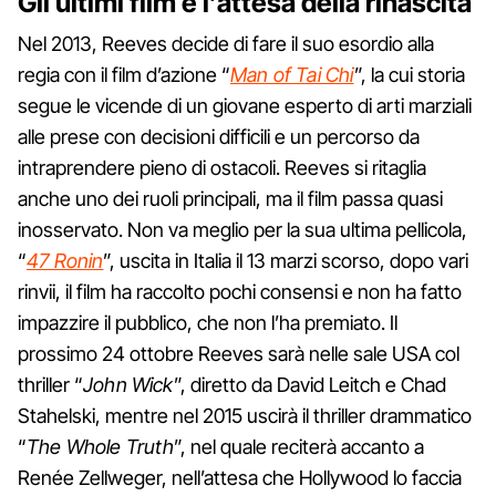
Gli ultimi film e l’attesa della rinascita
Nel 2013, Reeves decide di fare il suo esordio alla
regia con il film d’azione “
Man of Tai Chi
”, la cui storia
segue le vicende di un giovane esperto di arti marziali
alle prese con decisioni difficili e un percorso da
intraprendere pieno di ostacoli. Reeves si ritaglia
anche uno dei ruoli principali, ma il film passa quasi
inosservato. Non va meglio per la sua ultima pellicola,
“
47 Ronin
”, uscita in Italia il 13 marzi scorso, dopo vari
rinvii, il film ha raccolto pochi consensi e non ha fatto
impazzire il pubblico, che non l’ha premiato. Il
prossimo 24 ottobre Reeves sarà nelle sale USA col
thriller “
John Wick
”, diretto da David Leitch e Chad
Stahelski, mentre nel 2015 uscirà il thriller drammatico
“
The Whole Truth
”, nel quale reciterà accanto a
Renée Zellweger, nell’attesa che Hollywood lo faccia