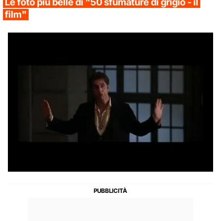
Le foto più belle di "50 sfumature di grigio - il
film"