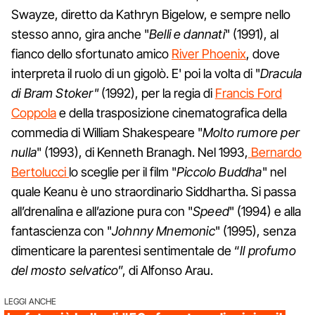
Swayze, diretto da Kathryn Bigelow, e sempre nello
stesso anno, gira anche "
Belli e dannati
" (1991), al
fianco dello sfortunato amico
River Phoenix
, dove
interpreta il ruolo di un gigolò. E' poi la volta di "
Dracula
di Bram Stoker"
(1992), per la regia di
Francis Ford
Coppola
e della trasposizione cinematografica della
commedia di William Shakespeare "
Molto rumore per
nulla
" (1993), di Kenneth Branagh. Nel 1993,
Bernardo
Bertolucci
lo sceglie per il film "
Piccolo Buddha
" nel
quale Keanu è uno straordinario Siddhartha. Si passa
all’drenalina e all’azione pura con "
Speed
" (1994) e alla
fantascienza con "
Johnny Mnemonic
" (1995), senza
dimenticare la parentesi sentimentale de “
Il profumo
del mosto selvatico
”, di Alfonso Arau.
LEGGI ANCHE