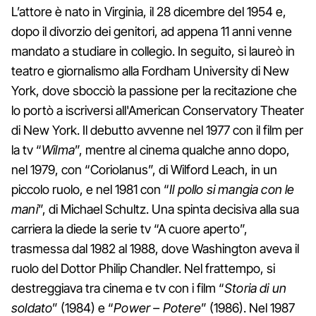
L’attore è nato in Virginia, il 28 dicembre del 1954 e,
dopo il divorzio dei genitori, ad appena 11 anni venne
mandato a studiare in collegio. In seguito, si laureò in
teatro e giornalismo alla Fordham University di New
York, dove sbocciò la passione per la recitazione che
lo portò a iscriversi all'American Conservatory Theater
di New York. Il debutto avvenne nel 1977 con il film per
la tv “
Wilma
”, mentre al cinema qualche anno dopo,
nel 1979, con “Coriolanus”, di Wilford Leach, in un
piccolo ruolo, e nel 1981 con “
Il pollo si mangia con le
mani
”, di Michael Schultz. Una spinta decisiva alla sua
carriera la diede la serie tv “A cuore aperto”,
trasmessa dal 1982 al 1988, dove Washington aveva il
ruolo del Dottor Philip Chandler. Nel frattempo, si
destreggiava tra cinema e tv con i film “
Storia di un
soldato
” (1984) e “
Power – Potere
” (1986). Nel 1987