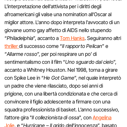
L'interpretazione dell'attivista per i diritti degli
afroamericani gli valse una nomination all'Oscar al
miglior attore. L'anno dopo interpreta l'avvocato di un
giovane uomo gay affetto di AIDS nello stupendo
“
Philadelphia
”, accanto a
Tom Hanks
. Seguiranno altri
thriller
di successo come “
Il rapporto Pelican
” e
“
Allarme rosso
”, per poi respirare un po’ di
sentimentalismo con il film “
Uno sguardo dal ciel
o”,
accanto a Whitney Houston. Nel 1998, torna a girare
con Spike Lee in “
He Got Game
”, nel quale interpretò
un padre che viene rilasciato, dopo sei anni di
prigione, con una libertà condizionata e che cerca di
convincere il figlio adolescente a firmare con una
squadra professionista di basket. L’anno successivo,
l’attore gira "
Il collezionista di ossa
", con
Angelina
Jolie
, e “
Hurricane – Il grido dell'innocenza
”, basato