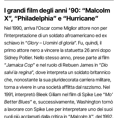
I grandi film degli anni ’90: “Malcolm
X”, “Philadelphia” e “Hurricane”
Nel 1990, arriva l'Oscar come Miglior attore non per
l'interpretazione di un soldato afroamericano ed ex
schiavo in “
Glory – Uomini di gloria
”. Fu, quindi, il
primo attore nero a vincere la statuetta 26 anni dopo
Sidney Poitier. Nello stesso anno, prese parte al film
“
Jamaica Cop
” e nel ruolo di Rebuen James in “
Dio
salvi la regina
”, dove interpreta un soldato britannico
che, nonostante la sua pluridecorata carriera militare,
torna a vivere in una società afflitta dal razzismo. Nel
1991, interpretò Bleek Giliam nel film di Spike Lee “
Mo'
Better Blues
” e, successivamente, Washington tornò
a lavorare con Spike Lee per interpretare uno dei suoi
ruoli più acclamati dalla critica in “
Malcolm X
”, del 1992.