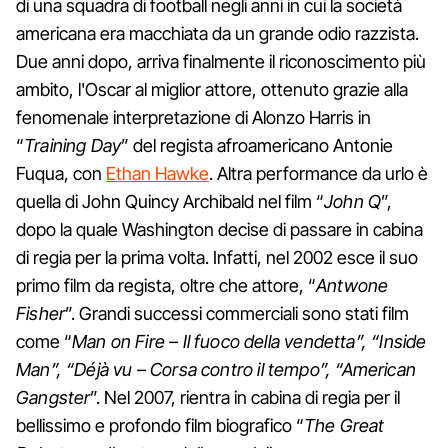
di una squadra di football negli anni in cui la società
americana era macchiata da un grande odio razzista.
Due anni dopo, arriva finalmente il riconoscimento più
ambito, l'Oscar al miglior attore, ottenuto grazie alla
fenomenale interpretazione di Alonzo Harris in
“
Training Day
” del regista afroamericano Antonie
Fuqua, con
Ethan Hawke
. Altra performance da urlo è
quella di John Quincy Archibald nel film “
John Q
”,
dopo la quale Washington decise di passare in cabina
di regia per la prima volta. Infatti, nel 2002 esce il suo
primo film da regista, oltre che attore, “
Antwone
Fisher
”. Grandi successi commerciali sono stati film
come “
Man on Fire – Il fuoco della vendetta”, “Inside
Man”, “Déjà vu – Corsa contro il tempo”, “American
Gangster
”. Nel 2007, rientra in cabina di regia per il
bellissimo e profondo film biografico “
The Great