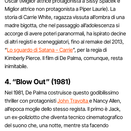
Oscar (Miglior attrice protagonista a Sissy Spacek e
Miglior attrice non protagonista a Piper Laurie). La
storia di Carrie White, ragazza vissuta all’ombra di una
madre bigotta, che nel passaggio all’adolescenza si
accorge di avere poteri paranormali, ha ispirato decine
di altri registi e sceneggiatori, fino al remake del 2013,
“
Lo sguardo di Satana – Carrie
”, per la regia di
Kimberly Pierce. Il film di De Palma, comunque, resta
inimitabile.
4. “Blow Out” (1981)
Nel 1981, De Palma costruisce questo godibilissimo
thriller con protagonisti
John Travolta
e Nancy Allen,
all’epoca moglie dello stesso regista. Il primo è Jack,
un ex-poliziotto che diventa tecnico cinematografico
del suono che, una notte, mentre sta facendo