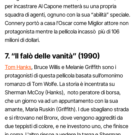
per incastrare Al Capone metterà su una propria
squadra di agenti, ognuno con la sua “abilità” speciale.
Connery portò a casa l’Oscar come Miglior attore non
protagonista mentre la pellicola incassò più di 106
milioni di dollari.
7. “Il falò delle vanità” (1990)
Tom Hanks
, Bruce Willis e Melanie Griffith sono i
protagonisti di questa pellicola basata sull’omonimo
romanzo di Tom Wolfe. La storia è incentrata su
Sherman McCoy (Hanks), noto peratore di borsa,
che un giorno va ad un appuntamento con la sua
amante, Maria Ruskin (Griffith). I due sbagliano strada
e si ritrovano nel Bronx, dove vengono aggrediti da
due teppisti di colore, e ne investono uno, che finisce
in coma. L'altro riesce a vedere la targa e Sherman