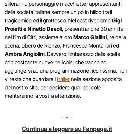
sfileranno personaggi e macchiette rappresentanti
della società italiane sempre un pò in bilico tra il
tragicomico ed il grottesco. Nel cast rivediamo
Gigi
Proietti e Ninetto Davoli
, presenti anche 30 anni fa
nel film di Citti, assieme a loro
Marco Giallini
, re della
scena, Libero de Rienzo, Francesco Montanari ed
Ambra Angiolini
. Davvero l'imbarazzo della scelta
con così tante nuove pellicole, che vanno ad
aggiungersi ad una programmazione ricchissima, non
vi resta che guardare i
trailer
nella sezione apposita
del nostro sito, per decidere quali pellicole
meriteranno la vostra attenzione.
C
o
Continua a leggere su Fanpage.it