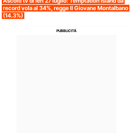
Ascolti tv di ieri 27 luglio: Temptation Island da
record vola al 34%, regge Il Giovane Montalbano
(14.3%)