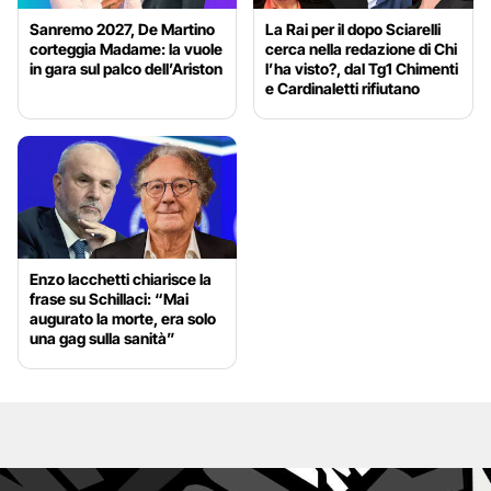
l
Sanremo 2027, De Martino
La Rai per il dopo Sciarelli
m
corteggia Madame: la vuole
cerca nella redazione di Chi
i
in gara sul palco dell’Ariston
l’ha visto?, dal Tg1 Chimenti
e Cardinaletti rifiutano
n
u
s
c
i
t
a
Enzo Iacchetti chiarisce la
frase su Schillaci: “Mai
c
augurato la morte, era solo
una gag sulla sanità”
h
e
a
n
d