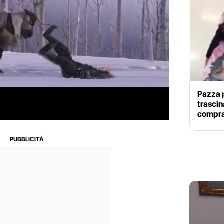
Pazza p
trascin
compra