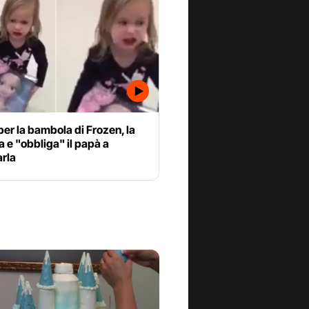
er la bambola di Frozen, la
a e "obbliga" il papà a
rla