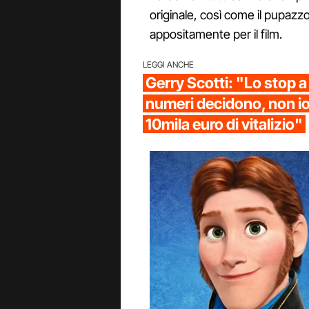
originale, così come il pupazz
appositamente per il film.
LEGGI ANCHE
Gerry Scotti: "Lo stop a 
numeri decidono, non i
10mila euro di vitalizio"