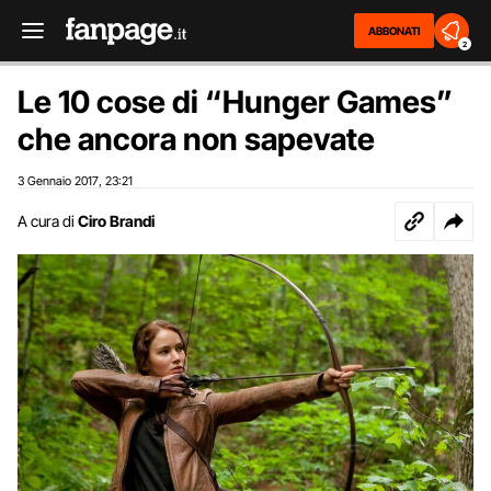
ABBONATI
2
Le 10 cose di “Hunger Games”
che ancora non sapevate
3 Gennaio 2017
23:21
,
A cura di
Ciro Brandi