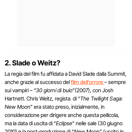
2. Slade o Weitz?
La regia del film fu affidata a David Slade dalla Summit,
anche grazie al successo del
film dell'orrore
– sempre
sui vampiri –
“30 giorni di buio
”(2007), con Josh
Hartnett. Chris Weitz, regista di “
The Twilight Saga:
New Moo
n” era stato preso, inizialmente, in
considerazione per dirigere anche questa pellicola,
ma la data di uscita di “
Eclipse
” nelle sale (30 giugno
2010) e la post-produzione di “
New Moo
n” (uscito in