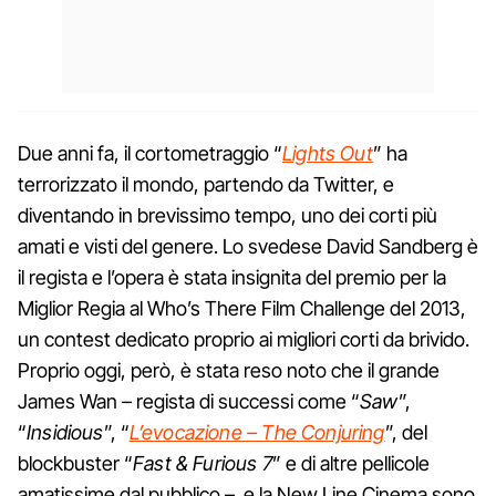
Due anni fa, il cortometraggio “
Lights Out
” ha
terrorizzato il mondo, partendo da Twitter, e
diventando in brevissimo tempo, uno dei corti più
amati e visti del genere. Lo svedese David Sandberg è
il regista e l’opera è stata insignita del premio per la
Miglior Regia al Who’s There Film Challenge del 2013,
un contest dedicato proprio ai migliori corti da brivido.
Proprio oggi, però, è stata reso noto che il grande
James Wan – regista di successi come “
Saw
”,
“
Insidious
”, “
L’evocazione – The Conjuring
”, del
blockbuster “
Fast & Furious 7
” e di altre pellicole
amatissime dal pubblico – e la New Line Cinema sono