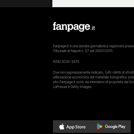
Fanpage.it è una testata giornalistica registrata presso
Tribunale di Napoli n. 57 del 26/07/2011.
ISSN 3035-3475
Ove non espressamente indicato, tutti i diritti di sfru
utilizzazione economica del materiale fotografico pre
sito Fanpage.it sono da intendersi di proprietà dei forn
LaPresse e Getty Images.