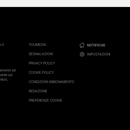
 il
YOUMEDIA
NOTIFICHE
SEGNALAZIONI
IMPOSTAZIONI
PRIVACY POLICY
ttamento ed
COOKIE POLICY
sente sul
itori,
CONDIZIONI ABBONAMENTO
REDAZIONE
PREFERENZE COOKIE