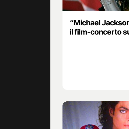
“Michael Jackson
il film-concerto s