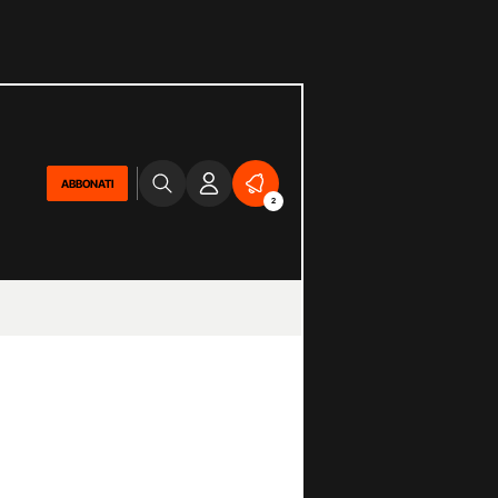
ABBONATI
2