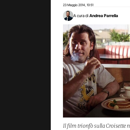
23 Maggio 2014
10:51
,
A cura di
Andrea Parrella
Il film trionfò sulla Croisette 