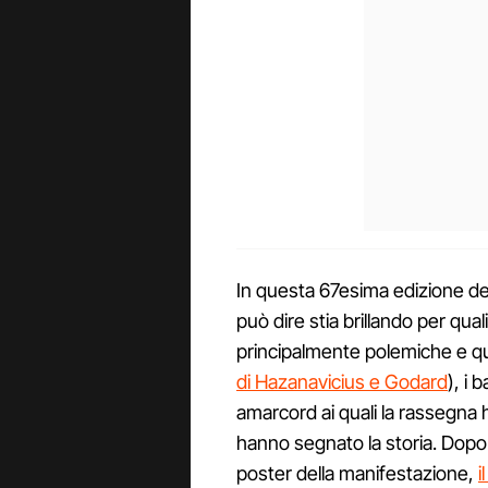
In questa 67esima edizione del
può dire stia brillando per qua
principalmente polemiche e q
di Hazanavicius e Godard
), i
amarcord ai quali la rassegna 
hanno segnato la storia. Dopo
poster della manifestazione,
i