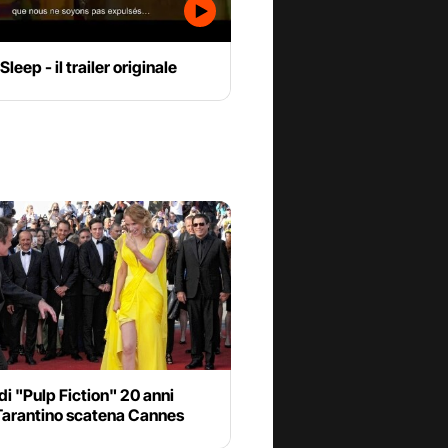
leep - il trailer originale
t di "Pulp Fiction" 20 anni
Tarantino scatena Cannes