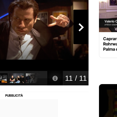
Caprara
Rohrwa
Palma 