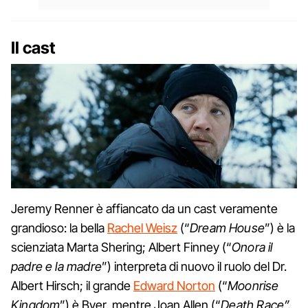
Il cast
Jeremy Renner è affiancato da un cast veramente
grandioso: la bella
Rachel Weisz
(“
Dream House
”) è la
scienziata Marta Shering; Albert Finney (“
Onora il
padre e la madre
”) interpreta di nuovo il ruolo del Dr.
Albert Hirsch; il grande
Edward Norton
(“
Moonrise
Kingdom
”) è Byer, mentre Joan Allen (“
Death Race”,