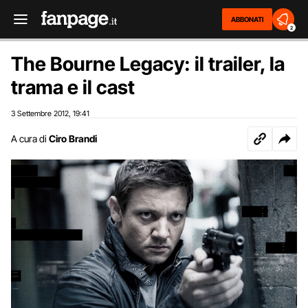
ABBONATI
2
The Bourne Legacy: il trailer, la
trama e il cast
3 Settembre 2012
19:41
,
A cura di
Ciro Brandi