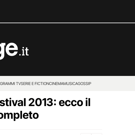
GRAMMI TV
SERIE E FICTION
CINEMA
MUSICA
GOSSIP
stival 2013: ecco il
ompleto