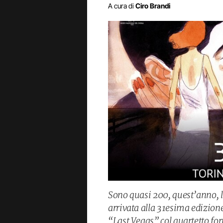
A cura di
Ciro Brandi
Sono quasi 200, quest’anno, l
arrivata alla 31esima edizion
“Last Vegas” col quartetto fo