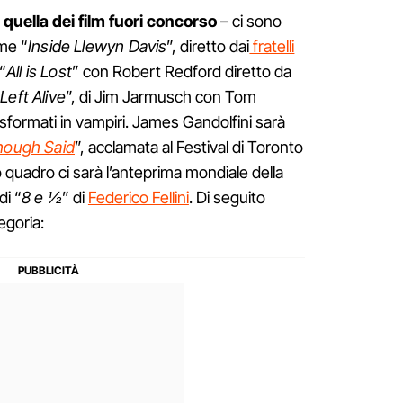
 quella dei film fuori concorso
– ci sono
ome “
Inside Llewyn Davis
”, diretto dai
fratelli
“
All is Lost
” con Robert Redford diretto da
Left Alive
”, di Jim Jarmusch con Tom
sformati in vampiri. James Gandolfini sarà
nough Said
”, acclamata al Festival di Toronto
o quadro ci sarà l’anteprima mondiale della
di “
8 e ½
” di
Federico Fellini
. Di seguito
tegoria: