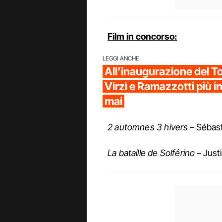
Film in concorso:
LEGGI ANCHE
All’inaugurazione del To
Virzì e Ramazzotti più 
mai
2 automnes 3 hivers
– Sébast
La bataille de Solférino
– Justi