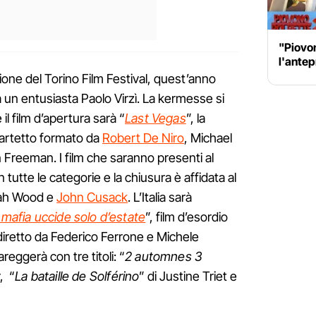
"Piovon
l'antep
zione del Torino Film Festival, quest’anno
da un entusiasta Paolo Virzì. La kermesse si
il film d’apertura sarà “
Last Vegas
”, la
uartetto formato da
Robert De Niro
, Michael
 Freeman. I film che saranno presenti al
n tutte le categorie e la chiusura è affidata al
ijah Wood e
John Cusack
. L’Italia sarà
 mafia uccide solo d’estate
”, film d’esordio
 diretto da Federico Ferrone e Michele
reggerà con tre titoli: “
2 automnes 3
, “
La bataille de Solférino
” di Justine Triet e