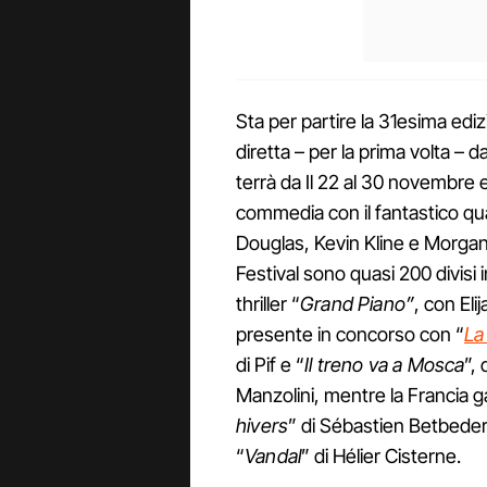
Sta per partire la 31esima edi
diretta – per la prima volta – 
terrà da Il 22 al 30 novembre e 
commedia con il fantastico q
Douglas, Kevin Kline e Morgan
Festival sono quasi 200 divisi i
thriller “
Grand Piano”
, con El
presente in concorso con “
La
di Pif e “
Il treno va a Mosca
”,
Manzolini, mentre la Francia ga
hivers
” di Sébastien Betbeder
“
Vandal
” di Hélier Cisterne.