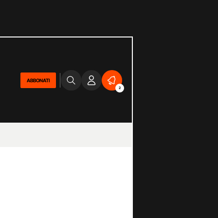
ABBONATI
2