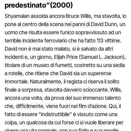
predestinato”(2000)
Shyamalan assolda ancora Bruce Willis, ma stavolta, lo
pone al centro della scena nei panni di David Dunn, un
uomo che risulta essere l’unico sopravvissuto ad un
terribile incidente ferroviario che ha fatto 113 vittime.
David non è mai stato malato, si è salvato da altri
incidenti e, un giorno, Elijah Price (Samuel L. Jackson),
titolare di un museo di fumetti, costretto su una sedia
a rotelle, che ritiene che David sia un supereroe
immortale. Naturalmente, il regista ci riserva il solito
finale a sorpresa, stavolta davvero scioccante. Willis,
ancora una volta, da prova del suo immenso talento
che, difficilmente, viene fuori nei film d’azione. Qui, il
fatto di essere “indistruttibile” è vissuto come una
colpa, un qualcosa da cui forse ci si vuole liberare per
vivere una vita normale, con suo figlio e sua moglie,