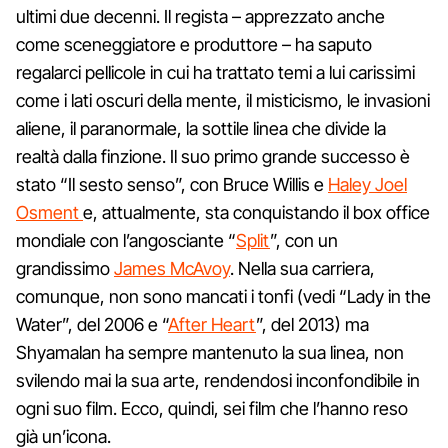
ultimi due decenni. Il regista – apprezzato anche
come sceneggiatore e produttore – ha saputo
regalarci pellicole in cui ha trattato temi a lui carissimi
come i lati oscuri della mente, il misticismo, le invasioni
aliene, il paranormale, la sottile linea che divide la
realtà dalla finzione. Il suo primo grande successo è
stato “Il sesto senso”, con Bruce Willis e
Haley Joel
Osment
e, attualmente, sta conquistando il box office
mondiale con l’angosciante “
Split
”, con un
grandissimo
James McAvoy
. Nella sua carriera,
comunque, non sono mancati i tonfi (vedi “Lady in the
Water”, del 2006 e “
After Heart
”, del 2013) ma
Shyamalan ha sempre mantenuto la sua linea, non
svilendo mai la sua arte, rendendosi inconfondibile in
ogni suo film. Ecco, quindi, sei film che l’hanno reso
già un’icona.