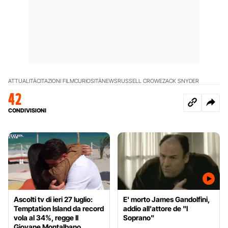
ATTUALITÀ
CITAZIONI FILM
CURIOSITÀ
NEWS
RUSSELL CROWE
ZACK SNYDER
42
CONDIVISIONI
Ascolti tv di ieri 27 luglio:
E' morto James Gandolfini,
Temptation Island da record
addio all'attore de "I
vola al 34%, regge Il
Soprano"
Giovane Montalbano