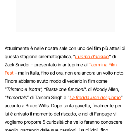
Attualmente è nelle nostre sale con uno dei film più attesi di
questa stagione cinematografica, “
L’uomo d’acciaio
” di
Zack Snyder – presentato in anteprime al
Taormina Film
Fest
– ma in Italia, fino ad ora, non era ancora un volto noto.
Finora abbiamo avuto modo di vederlo in film come
“
Tristano e Isotta”, “Basta che funzioni
”, di Woody Allen,
“
Immortals
” di Tarsem Singh e “
La fredda luce del giorno
”
accanto a Bruce Willis. Dopo tanta gavetta, finalmente per
lui è arrivato il momento del riscatto, e noi di Fanpage vi
vogliamo proporre 5 curiosità che ve lo faranno conoscere
meglio, partendo dalle sue passioni, i suoi idoli, fino