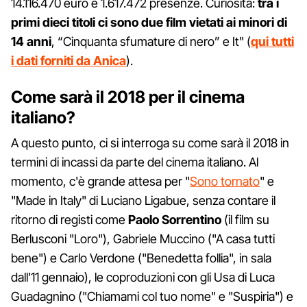
14.116.470 euro e 1.617.472 presenze. Curiosità:
tra i
primi dieci titoli ci sono due film vietati ai minori di
14 anni
, “Cinquanta sfumature di nero” e It" (
qui tutti
i dati forniti da Anica
).
Come sarà il 2018 per il cinema
italiano?
A questo punto, ci si interroga su come sarà il 2018 in
termini di incassi da parte del cinema italiano. Al
momento, c'è grande attesa per "
Sono tornato
" e
"Made in Italy" di Luciano Ligabue, senza contare il
ritorno di registi come
Paolo Sorrentino
(il film su
Berlusconi "Loro"), Gabriele Muccino ("A casa tutti
bene") e Carlo Verdone ("Benedetta follia", in sala
dall'11 gennaio), le coproduzioni con gli Usa di Luca
Guadagnino ("Chiamami col tuo nome" e "Suspiria") e