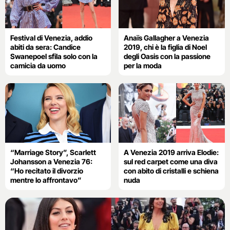
Festival di Venezia, addio
Anaïs Gallagher a Venezia
abiti da sera: Candice
2019, chi è la figlia di Noel
Swanepoel sfila solo con la
degli Oasis con la passione
camicia da uomo
per la moda
“Marriage Story”, Scarlett
A Venezia 2019 arriva Elodie:
Johansson a Venezia 76:
sul red carpet come una diva
“Ho recitato il divorzio
con abito di cristalli e schiena
mentre lo affrontavo”
nuda