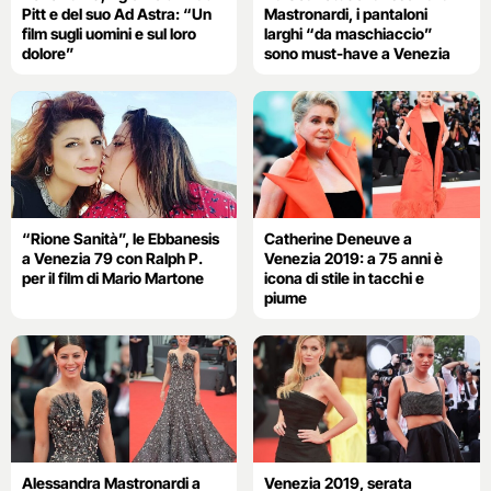
Pitt e del suo Ad Astra: “Un
Mastronardi, i pantaloni
film sugli uomini e sul loro
larghi “da maschiaccio”
dolore”
sono must-have a Venezia
“Rione Sanità”, le Ebbanesis
Catherine Deneuve a
a Venezia 79 con Ralph P.
Venezia 2019: a 75 anni è
per il film di Mario Martone
icona di stile in tacchi e
piume
Alessandra Mastronardi a
Venezia 2019, serata