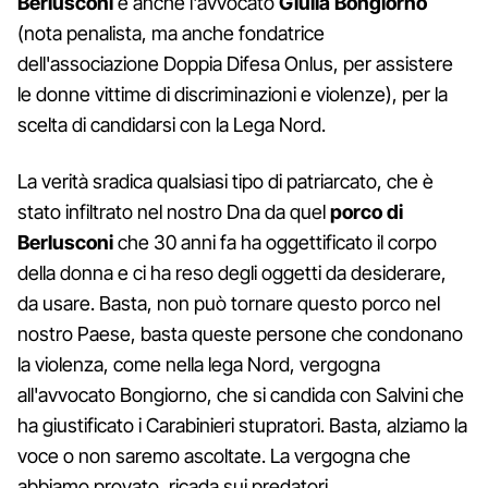
Berlusconi
e anche l'avvocato
Giulia Bongiorno
(nota penalista, ma anche fondatrice
dell'associazione Doppia Difesa Onlus, per assistere
le donne vittime di discriminazioni e violenze), per la
scelta di candidarsi con la Lega Nord.
La verità sradica qualsiasi tipo di patriarcato, che è
stato infiltrato nel nostro Dna da quel
porco di
Berlusconi
che 30 anni fa ha oggettificato il corpo
della donna e ci ha reso degli oggetti da desiderare,
da usare. Basta, non può tornare questo porco nel
nostro Paese, basta queste persone che condonano
la violenza, come nella lega Nord, vergogna
all'avvocato Bongiorno, che si candida con Salvini che
ha giustificato i Carabinieri stupratori. Basta, alziamo la
voce o non saremo ascoltate. La vergogna che
abbiamo provato, ricada sui predatori.