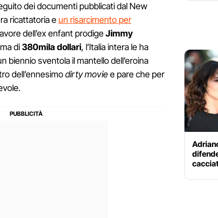
eguito dei documenti pubblicati dal New
ra ricattatoria e
un risarcimento per
avore dell’ex enfant prodige
Jimmy
mma di
380mila dollari
, l’Italia intera le ha
un biennio sventola il mantello dell’eroina
ntro dell’ennesimo
dirty movie
e pare che per
evole.
Adrian
difende
cacciat