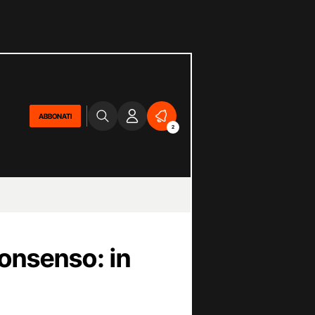
ABBONATI
2
consenso: in