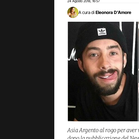
24 Agosto 2018
16:57
,
A cura di
Eleonora D'Amore
Asia Argento al rogo per aver
dopo la pubblicazione del Ne