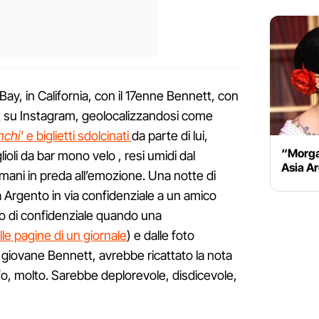
ay, in California, con il 17enne Bennett, con
st su Instagram, geolocalizzandosi come
nchi
‘ e biglietti sdolcinati
da parte di lui,
“Morgan
ioli da bar mono velo , resi umidi dal
Asia A
i mani in preda all’emozione. Una notte di
Argento in via confidenziale a un amico
tto di confidenziale quando una
le pagine di un giornale
) e dalle foto
 il giovane Bennett, avrebbe ricattato la nota
fo, molto. Sarebbe deplorevole, disdicevole,