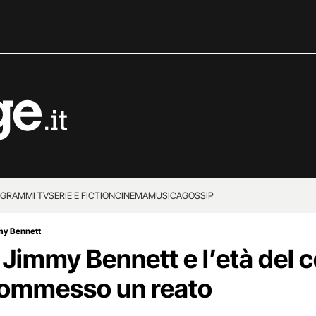
GRAMMI TV
SERIE E FICTION
CINEMA
MUSICA
GOSSIP
mmy Bennett
 Jimmy Bennett e l’età del 
 commesso un reato