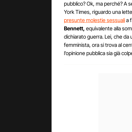
pubblico? Ok, ma perché? A s
York Times, riguardo una lette
presunte molestie sessuali
a f
Bennett,
equivalente alla so
dichiarato guerra. Lei, che da 
femminista, ora si trova al ce
l’opinione pubblica sia già colp