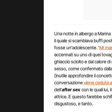
Una notte in albergo a Marina B
il quale si scambiava buffi po
fosse un'adolescente. ‘
Mi ma
accennati su uno di quei tovagl
ghiaccio sciolto e dal calore d
sesso, come confermato dalla 
(inutile approfondire il conce
conversazione
viene ceduta al
dell’
after sex
con le quali lui,
attrice. E questo farebbe schi
disgustoso, e tanto.