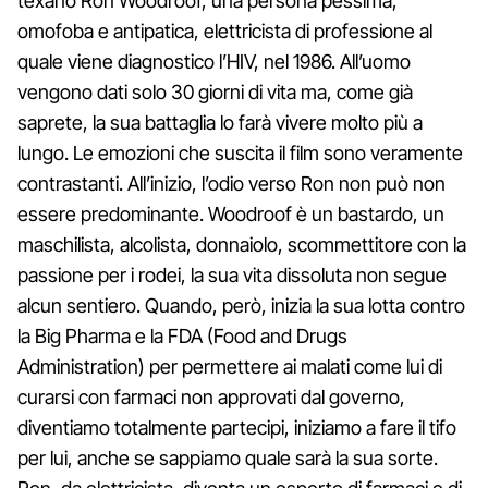
texano Ron Woodroof, una persona pessima,
omofoba e antipatica, elettricista di professione al
quale viene diagnostico l’HIV, nel 1986. All’uomo
vengono dati solo 30 giorni di vita ma, come già
saprete, la sua battaglia lo farà vivere molto più a
lungo. Le emozioni che suscita il film sono veramente
contrastanti. All’inizio, l’odio verso Ron non può non
essere predominante. Woodroof è un bastardo, un
maschilista, alcolista, donnaiolo, scommettitore con la
passione per i rodei, la sua vita dissoluta non segue
alcun sentiero. Quando, però, inizia la sua lotta contro
la Big Pharma e la FDA (Food and Drugs
Administration) per permettere ai malati come lui di
curarsi con farmaci non approvati dal governo,
diventiamo totalmente partecipi, iniziamo a fare il tifo
per lui, anche se sappiamo quale sarà la sua sorte.