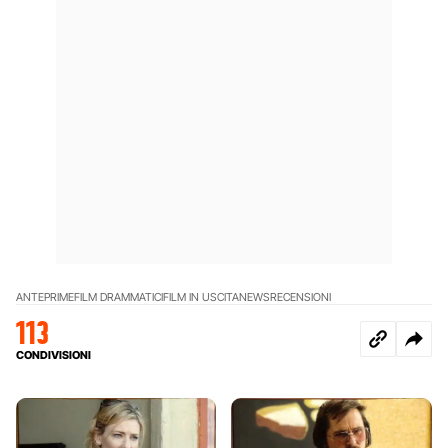
ANTEPRIME
FILM DRAMMATICI
FILM IN USCITA
NEWS
RECENSIONI
113
CONDIVISIONI