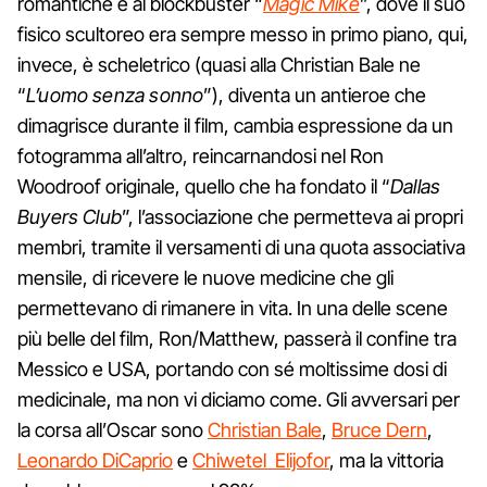
romantiche e al blockbuster “
Magic Mike
”, dove il suo
fisico scultoreo era sempre messo in primo piano, qui,
invece, è scheletrico (quasi alla Christian Bale ne
“
L’uomo senza sonno
”), diventa un antieroe che
dimagrisce durante il film, cambia espressione da un
fotogramma all’altro, reincarnandosi nel Ron
Woodroof originale, quello che ha fondato il “
Dallas
Buyers Club
”, l’associazione che permetteva ai propri
membri, tramite il versamenti di una quota associativa
mensile, di ricevere le nuove medicine che gli
permettevano di rimanere in vita. In una delle scene
più belle del film, Ron/Matthew, passerà il confine tra
Messico e USA, portando con sé moltissime dosi di
medicinale, ma non vi diciamo come. Gli avversari per
la corsa all’Oscar sono
Christian Bale
,
Bruce Dern
,
Leonardo DiCaprio
e
Chiwetel Elijofor
, ma la vittoria