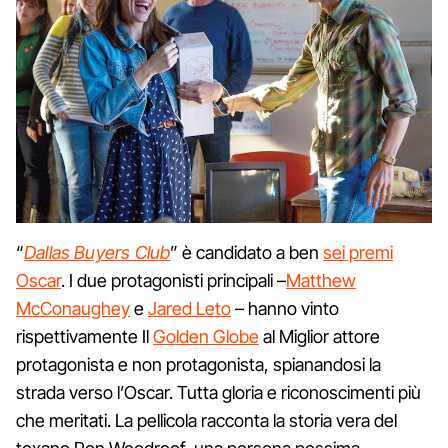
“
Dallas Buyers Club
” è candidato a ben
sei premi
Oscar
. I due protagonisti principali –
Matthew
McConaughey
e
Jared Leto
– hanno vinto
rispettivamente Il
Golden Globe
al Miglior attore
protagonista e non protagonista, spianandosi la
strada verso l’Oscar. Tutta gloria e riconoscimenti più
che meritati. La pellicola racconta la storia vera del