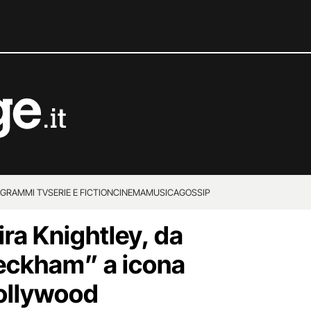
GRAMMI TV
SERIE E FICTION
CINEMA
MUSICA
GOSSIP
eira Knightley, da
ckham” a icona
ollywood