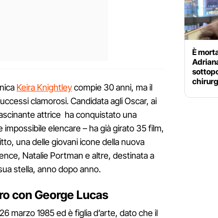
È morta
Adriana
sottopo
chirurg
nnica
Keira Knightley
compie 30 anni, ma il
successi clamorosi. Candidata agli Oscar, ai
fascinante attrice ha conquistato una
 impossibile elencare – ha già girato 35 film,
iritto, una delle giovani icone della nuova
nce, Natalie Portman e altre, destinata a
 sua stella, anno dopo anno.
ontro con George Lucas
26 marzo 1985 ed è figlia d’arte, dato che il