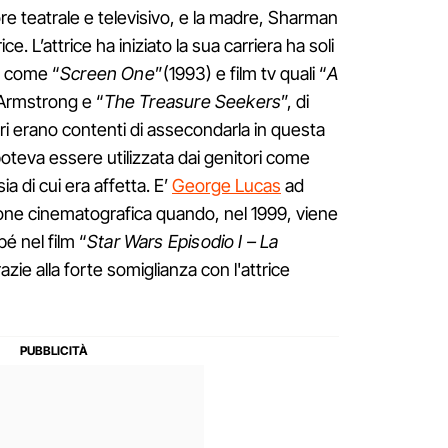
ore teatrale e televisivo, e la madre, Sharman
. L’attrice ha iniziato la sua carriera ha soli
al come “
Screen One
”(1993) e film tv quali “
A
 Armstrong e “
The Treasure Seekers
”, di
ori erano contenti di assecondarla in questa
teva essere utilizzata dai genitori come
a di cui era affetta. E’
George Lucas
ad
ione cinematografica quando, nel 1999, viene
bé nel film “
Star Wars Episodio I – La
razie alla forte somiglianza con l'attrice