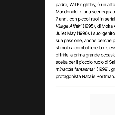
padre, Will Knightley, è un att
Macdonald, è una sceneggiatrice
7 anni, con piccoli ruoli in seri
Village Affair
”(1995), di Moira
Juliet May (1996). I suoi genit
sua passione, anche perchè po
stimolo a combattere la dislessi
offrirle la prima grande occas
scelta per il piccolo ruolo di Sa
minaccia fantasma
” (1999), g
protagonista Natalie Portman.