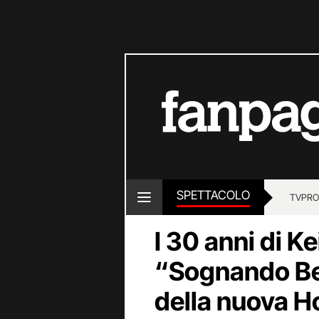
SPETTACOLO
TV
PRO
I 30 anni di K
“Sognando Be
della nuova H