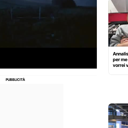
Annalis
per me 
vorrei