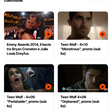
CONDIVISIONI
Emmy Awards 2014, il bacio
Teen Wolf - 4x10
tra Bryan Cranston e Julie
"Monstrous", promo (sub
Louis Dreyfus
ita)
Teen Wolf - 4x09
Teen Wolf 4x06
"Perishable", promo (sub
"Orphaned", promo (sub
ita)
ita)